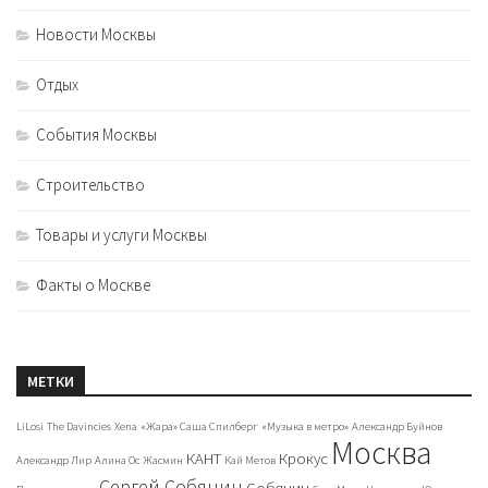
Новости Москвы
Отдых
События Москвы
Строительство
Товары и услуги Москвы
Факты о Москве
МЕТКИ
LiLosi
The Davincies
Xena
«Жара» Саша Спилберг
«Музыка в метро»
Александр Буйнов
Москва
КАНТ
Крокус
Александр Лир
Алина Ос
Жасмин
Кай Метов
Сергей Собянин
Собянин