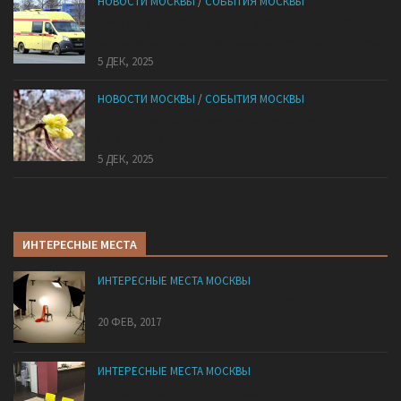
НОВОСТИ МОСКВЫ
/
СОБЫТИЯ МОСКВЫ
«Ноги в унитазе не было»: у комичного эпизода в
московской квартире оказался печальный финал
5 ДЕК, 2025
НОВОСТИ МОСКВЫ
/
СОБЫТИЯ МОСКВЫ
В «Лосином Острове» внезапно зацвела
жимолость
5 ДЕК, 2025
ИНТЕРЕСНЫЕ МЕСТА
ИНТЕРЕСНЫЕ МЕСТА МОСКВЫ
Правильная подготовка к фотосессии
20 ФЕВ, 2017
ИНТЕРЕСНЫЕ МЕСТА МОСКВЫ
Подборка 5 лучших антикафе Москвы