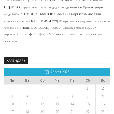
Поклонная гора
Стас Море
Царицыно
Юта
варикоз
жилье в Краснодаре
группа «Балаган Лимитед»
день города
интернет-магазин
лечение варикоза
магазин
звезды 1990-х
москвичи
отдых
молодые исполнители
парк
полет на воздушном шаре
полет на
помощь
реставрация
сезон
терракт
параплане
сладости в Москве
фото
фото Москвы
фирменный магазин
фотосессии
фотосессия
фотостудии
фотостудия
КАЛЕНДАРЬ
Август 2026
Пн
Вт
Ср
Чт
Пт
Сб
Вс
1
2
3
4
5
6
7
8
9
10
11
12
13
14
15
16
17
18
19
20
21
22
23