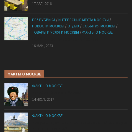
17 АВГ, 2016
БЕЗ РУБРИКИ
/
ИНТЕРЕСНЫЕ МЕСТА МОСКВЫ
/
НОВОСТИ МОСКВЫ
/
ОТДЫХ
/
СОБЫТИЯ МОСКВЫ
/
ТОВАРЫ И УСЛУГИ МОСКВЫ
/
ФАКТЫ О МОСКВЕ
Обойти Москву по зеленым зонам
16 МАЙ, 2023
ФАКТЫ О МОСКВЕ
ФАКТЫ О МОСКВЕ
Китайский след в Москве
14 ИЮЛ, 2017
ФАКТЫ О МОСКВЕ
Как узнать, который час показывают «Часы мира»
в центре Москвы?