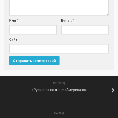
Имя
*
E-mail
*
Сайт
ВПЕРЕД
«Русиано» по цене «Американо»
НАЗАД