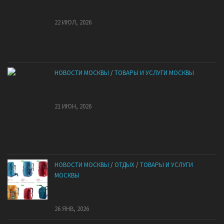
НМУ 2026 — Как по новым правилам разработать
план при НМУ?
22 ИЮЛ, 2026
НОВОСТИ МОСКВЫ
/
ТОВАРЫ И УСЛУГИ МОСКВЫ
Квартиры от застройщика: как купить без рисков
и сэкономить
21 ИЮН, 2026
НОВОСТИ МОСКВЫ
/
ОТДЫХ
/
ТОВАРЫ И УСЛУГИ
МОСКВЫ
КАНТ: Всё для спорта и активного отдыха в
России
26 ЯНВ, 2026