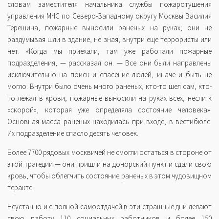
словам заместителя начальника службы пожаротушения
управления МЧС по Северо-Западному округу Москвы Василия
Терешина, пожарные выносили раненых на руках; они не
раздумывая шли в здание, не зная, внутри еще террористы или
нет. «Когда мы приехали, там уже работали пожарные
подразделения, — рассказал он. — Все они были направлены
исключительно на поиск и спасение людей, иначе и быть не
могло. Внутри было очень много раненых, кто-то шел сам, кто-
то лежал в крови; пожарные выносили на руках всех, несли к
«скорой», которая уже определяла состояние человека».
Основная масса раненых находилась при входе, в вестибюле.
Их подразделение спасло десять человек.
Более 7700 рядовых москвичей не смогли остаться в стороне от
этой трагедии — они пришли на донорский пункт и сдали свою
кровь, чтобы облегчить состояние раненых в этом чудовищном
теракте.
Неустанно и с полной самоотдачей в эти страшные дни делают
свою работу 110 cоциальных работников и более 150