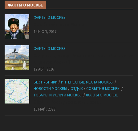
ФАКТЫ О МОСКВЕ
ФАКТЫ О МОСКВЕ
Китайский след в Москве
14 ИЮЛ, 2017
ФАКТЫ О МОСКВЕ
Как узнать, который час показывают «Часы мира»
в центре Москвы?
17 АВГ, 2016
БЕЗ РУБРИКИ
/
ИНТЕРЕСНЫЕ МЕСТА МОСКВЫ
/
НОВОСТИ МОСКВЫ
/
ОТДЫХ
/
СОБЫТИЯ МОСКВЫ
/
ТОВАРЫ И УСЛУГИ МОСКВЫ
/
ФАКТЫ О МОСКВЕ
Обойти Москву по зеленым зонам
16 МАЙ, 2023