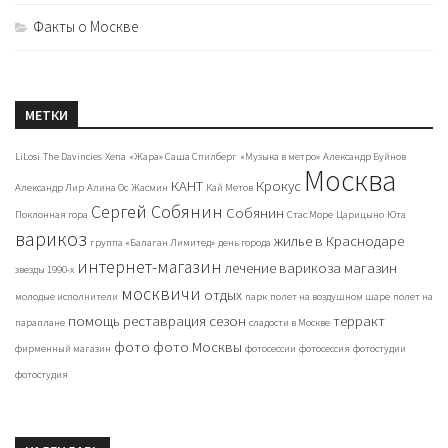
Факты о Москве
МЕТКИ
LiLosi
The Davincies
Xena
«Жара» Саша Спилберг
«Музыка в метро»
Александр Буйнов
Москва
КАНТ
Крокус
Александр Лир
Алина Ос
Жасмин
Кай Метов
Сергей Собянин
Собянин
Поклонная гора
Стас Море
Царицыно
Юта
варикоз
жилье в Краснодаре
группа «Балаган Лимитед»
день города
интернет-магазин
лечение варикоза
магазин
звезды 1990-х
москвичи
отдых
молодые исполнители
парк
полет на воздушном шаре
полет на
помощь
реставрация
сезон
терракт
параплане
сладости в Москве
фото
фото Москвы
фирменный магазин
фотосессии
фотосессия
фотостудии
фотостудия