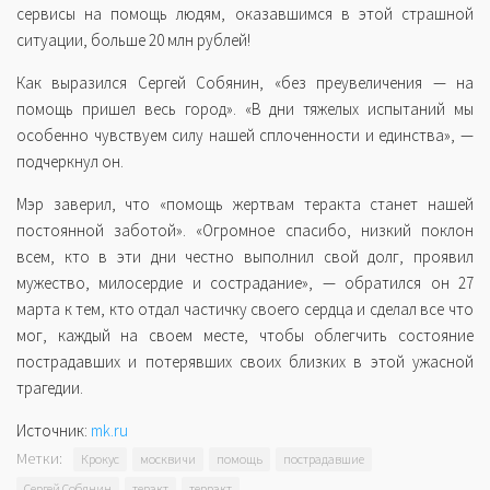
сервисы на помощь людям, оказавшимся в этой страшной
ситуации, больше 20 млн рублей!
Как выразился Сергей Собянин, «без преувеличения — на
помощь пришел весь город». «В дни тяжелых испытаний мы
особенно чувствуем силу нашей сплоченности и единства», —
подчеркнул он.
Мэр заверил, что «помощь жертвам теракта станет нашей
постоянной заботой». «Огромное спасибо, низкий поклон
всем, кто в эти дни честно выполнил свой долг, проявил
мужество, милосердие и сострадание», — обратился он 27
марта к тем, кто отдал частичку своего сердца и сделал все что
мог, каждый на своем месте, чтобы облегчить состояние
пострадавших и потерявших своих близких в этой ужасной
трагедии.
Источник:
mk.ru
Метки:
Крокус
москвичи
помощь
пострадавшие
Сергей Собянин
теракт
терракт