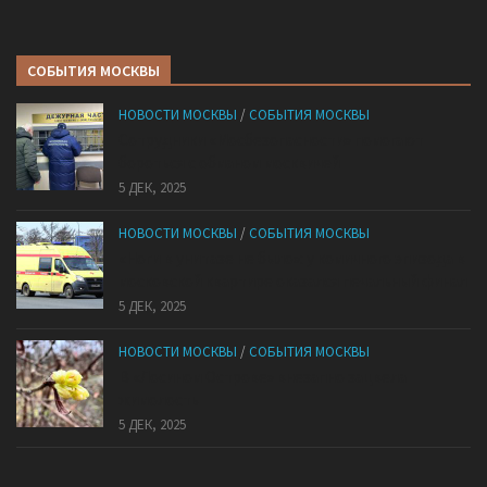
СОБЫТИЯ МОСКВЫ
НОВОСТИ МОСКВЫ
/
СОБЫТИЯ МОСКВЫ
Сотрудники «Мосбезопасности» помогают
бороться с обманом москвичей
5 ДЕК, 2025
НОВОСТИ МОСКВЫ
/
СОБЫТИЯ МОСКВЫ
«Ноги в унитазе не было»: у комичного эпизода в
московской квартире оказался печальный финал
5 ДЕК, 2025
НОВОСТИ МОСКВЫ
/
СОБЫТИЯ МОСКВЫ
В «Лосином Острове» внезапно зацвела
жимолость
5 ДЕК, 2025