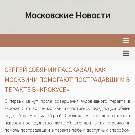
Московские Новости
Главная
Новости Москвы
СЕРГЕЙ СОБЯНИН РАССКАЗАЛ, КАК
События Москвы
МОСКВИЧИ ПОМОГАЮТ ПОСТРАДАВШИМ В
Интересные места Москвы
ТЕРАКТЕ В «КРОКУСЕ»
Факты о Москве
С первых минут после совершения чудовищного теракта в
Москва
«Крокус Сити Холле» москвичи сплотились перед лицом общей
беды. Мэр Москвы Сергей Собянин в эти дни отмечает
Товары и услуги Москвы
невероятное единство жителей столицы в их стремлении
помочь пострадавшим в теракте любым доступным способом.