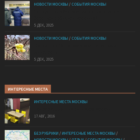
НОВОСТИ МОСКВЫ
/
СОБЫТИЯ МОСКВЫ
Сотрудники «Мосбезопасности» помогают
бороться с обманом москвичей
5 ДЕК, 2025
НОВОСТИ МОСКВЫ
/
СОБЫТИЯ МОСКВЫ
В «Лосином Острове» внезапно зацвела
жимолость
5 ДЕК, 2025
ИНТЕРЕСНЫЕ МЕСТА
ИНТЕРЕСНЫЕ МЕСТА МОСКВЫ
Подборка 5 лучших антикафе Москвы
17 АВГ, 2016
БЕЗ РУБРИКИ
/
ИНТЕРЕСНЫЕ МЕСТА МОСКВЫ
/
НОВОСТИ МОСКВЫ
/
ОТДЫХ
/
СОБЫТИЯ МОСКВЫ
/