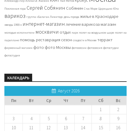
КАНТ
Крокус
Александр Лир
Алина Ос
Жасмин
Кай Метов
Сергей Собянин
Собянин
Поклонная гора
Стас Море
Царицыно
Юта
варикоз
жилье в Краснодаре
группа «Балаган Лимитед»
день города
интернет-магазин
лечение варикоза
магазин
звезды 1990-х
москвичи
отдых
молодые исполнители
парк
полет на воздушном шаре
полет на
помощь
реставрация
сезон
терракт
параплане
сладости в Москве
фото
фото Москвы
фирменный магазин
фотосессии
фотосессия
фотостудии
фотостудия
КАЛЕНДАРЬ
Август 2026
Пн
Вт
Ср
Чт
Пт
Сб
Вс
1
2
3
4
5
6
7
8
9
10
11
12
13
14
15
16