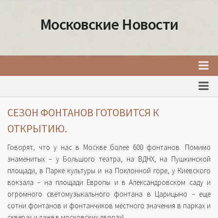
Московские Новости
Главная
Новости Москвы
СЕЗОН ФОНТАНОВ ГОТОВИТСЯ К
События Москвы
ОТКРЫТИЮ.
Интересные места Москвы
Говорят, что у нас в Москве более 600 фонтанов. Помимо
Факты о Москве
знаменитых – у Большого театра, на ВДНХ, на Пушкинской
площади, в Парке культуры и на Поклонной горе, у Киевского
Москва
вокзала – на площади Европы и в Александровском саду и
Товары и услуги Москвы
огромного светомузыкального фонтана в Царицыно – еще
сотни фонтанов и фонтанчиков местного значения в парках и
скверах и даже в московских дворах!