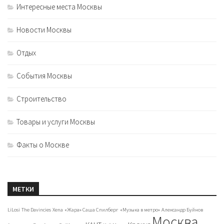
Интересные места Москвы
Новости Москвы
Отдых
События Москвы
Строительство
Товары и услуги Москвы
Факты о Москве
МЕТКИ
LiLosi
The Davincies
Xena
«Жара» Саша Спилберг
«Музыка в метро»
Александр Буйнов
Москва