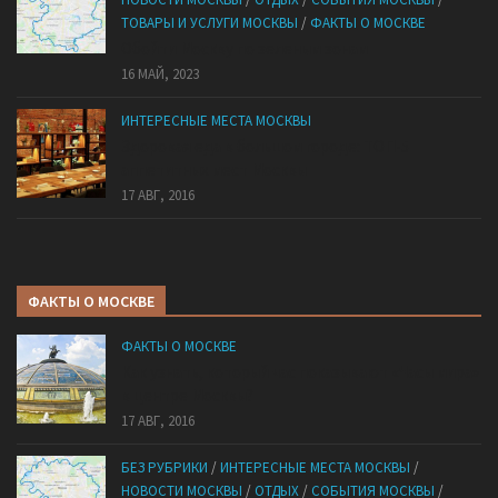
ТОВАРЫ И УСЛУГИ МОСКВЫ
/
ФАКТЫ О МОСКВЕ
Обойти Москву по зеленым зонам
16 МАЙ, 2023
ИНТЕРЕСНЫЕ МЕСТА МОСКВЫ
Здоровая еда в большом городе: ТОП-5
аппетитных мест Москвы
17 АВГ, 2016
ФАКТЫ О МОСКВЕ
ФАКТЫ О МОСКВЕ
Как узнать, который час показывают «Часы мира»
в центре Москвы?
17 АВГ, 2016
БЕЗ РУБРИКИ
/
ИНТЕРЕСНЫЕ МЕСТА МОСКВЫ
/
НОВОСТИ МОСКВЫ
/
ОТДЫХ
/
СОБЫТИЯ МОСКВЫ
/