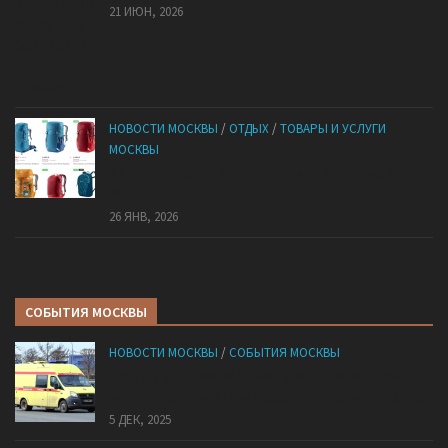
21 ИЮН, 2026
НОВОСТИ МОСКВЫ
/
ОТДЫХ
/
ТОВАРЫ И УСЛУГИ
МОСКВЫ
КАНТ: Всё для спорта и активного отдыха в
России
26 ЯНВ, 2026
СОБЫТИЯ МОСКВЫ
НОВОСТИ МОСКВЫ
/
СОБЫТИЯ МОСКВЫ
«Ноги в унитазе не было»: у комичного эпизода в
московской квартире оказался печальный финал
5 ДЕК, 2025