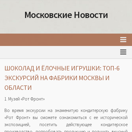
Московские Новости
Главная
Новости Москвы
ШОКОЛАД И ЁЛОЧНЫЕ ИГРУШКИ: ТОП-6
События Москвы
ЭКСКУРСИЙ НА ФАБРИКИ МОСКВЫ И
Интересные места Москвы
ОБЛАСТИ
Факты о Москве
1. Музей «Рот Фронт»
Москва
Во время экскурсии на знаменитую кондитерскую фабрику
Товары и услуги Москвы
«Рот Фронт» вы сможете ознакомиться с ее исторической
экспозицией, посетить действующее кондитерское
производство, попробовать продукцию и получить вкусный