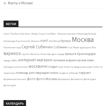
Факты о Москве
МЕТКИ
LiLosi
The Davincies
Xena
«Жара» Саша Спилберг
«Музыка в метро»
Александр Буйнов
Москва
КАНТ
Крокус
Александр Лир
Алина Ос
Жасмин
Кай Метов
Сергей Собянин
Собянин
Поклонная гора
Стас Море
Царицыно
Юта
варикоз
жилье в Краснодаре
группа «Балаган Лимитед»
день города
интернет-магазин
лечение варикоза
магазин
звезды 1990-х
москвичи
отдых
молодые исполнители
парк
полет на воздушном шаре
полет на
помощь
реставрация
сезон
терракт
параплане
сладости в Москве
фото
фото Москвы
фирменный магазин
фотосессии
фотосессия
фотостудии
фотостудия
КАЛЕНДАРЬ