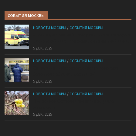
СОБЫТИЯ МОСКВЫ
НОВОСТИ МОСКВЫ
/
СОБЫТИЯ МОСКВЫ
«Ноги в унитазе не было»: у комичного эпизода в
московской квартире оказался печальный финал
5 ДЕК, 2025
НОВОСТИ МОСКВЫ
/
СОБЫТИЯ МОСКВЫ
Сотрудники «Мосбезопасности» помогают
бороться с обманом москвичей
5 ДЕК, 2025
НОВОСТИ МОСКВЫ
/
СОБЫТИЯ МОСКВЫ
В «Лосином Острове» внезапно зацвела
жимолость
5 ДЕК, 2025