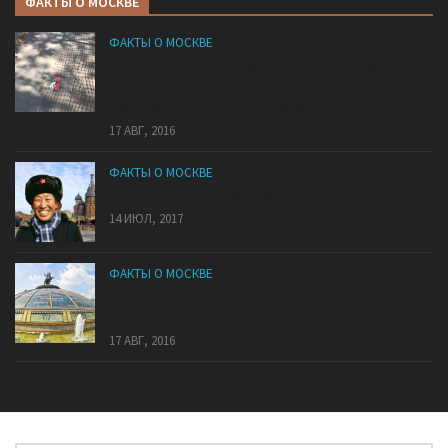
ФАКТЫ О МОСКВЕ
ФАКТЫ О МОСКВЕ
На тротуарной плитке Чистых прудов появились
«покеболы», которые ведут к центру
тренировки покемонов возле фонтана.
17 АВГ, 2016
ФАКТЫ О МОСКВЕ
Китайский след в Москве
14 ИЮЛ, 2017
ФАКТЫ О МОСКВЕ
Как узнать, который час показывают «Часы мира»
в центре Москвы?
17 АВГ, 2016