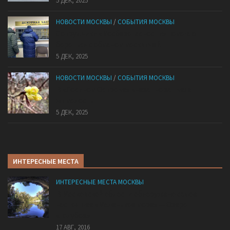
5 ДЕК, 2025
НОВОСТИ МОСКВЫ
/
СОБЫТИЯ МОСКВЫ
Сотрудники «Мосбезопасности» помогают
бороться с обманом москвичей
5 ДЕК, 2025
НОВОСТИ МОСКВЫ
/
СОБЫТИЯ МОСКВЫ
В «Лосином Острове» внезапно зацвела
жимолость
5 ДЕК, 2025
ИНТЕРЕСНЫЕ МЕСТА
ИНТЕРЕСНЫЕ МЕСТА МОСКВЫ
В Московской области обнаружено самое
настоящее «Маленькое море» — Озеро
«Голубое»
17 АВГ, 2016