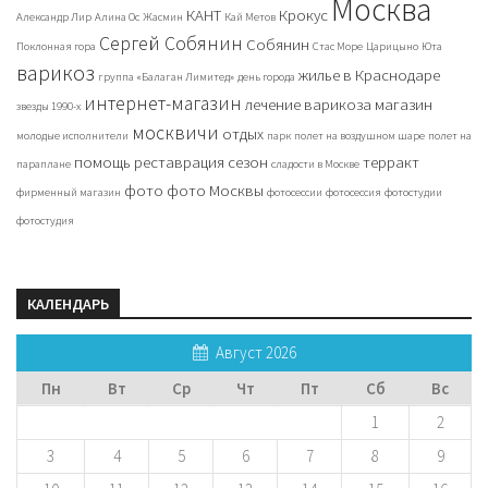
Москва
КАНТ
Крокус
Александр Лир
Алина Ос
Жасмин
Кай Метов
Сергей Собянин
Собянин
Поклонная гора
Стас Море
Царицыно
Юта
варикоз
жилье в Краснодаре
группа «Балаган Лимитед»
день города
интернет-магазин
лечение варикоза
магазин
звезды 1990-х
москвичи
отдых
молодые исполнители
парк
полет на воздушном шаре
полет на
помощь
реставрация
сезон
терракт
параплане
сладости в Москве
фото
фото Москвы
фирменный магазин
фотосессии
фотосессия
фотостудии
фотостудия
КАЛЕНДАРЬ
Август 2026
Пн
Вт
Ср
Чт
Пт
Сб
Вс
1
2
3
4
5
6
7
8
9