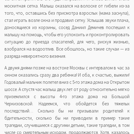
москитная сетка. Малыш оказался на волоске от гибели из-за
того, что, оставшись без присмотра взрослых (мама заснула),
стал играть возле окна и продавил сетку. Услышав звуки плача,
доносящиеся из корзины, сосед Даниил Демичев поспешил к
малышу на помощь, чтобы его успокоить и проконтролировать
ситуацию до приезда спасателей, для чего, рискуя жизнью,
взобрался на водоотлив. Все обошлось, но такие случаи — из
разряда невероятного везения.
А двумя днями позже на востоке Москвы с интервалом в час за
окном оказались сразу два ребенка! И оба, к счастью, выжили!
Годовалый мальчик полетел вниз с 5-го этажа дома на Открытом
шоссе. А спустя час малыш двух лет от роду относительно мягко
приземлился с высоты 4-го этажа дома на Большой
Черкизовской. Надеемся, что обойдется без тяжелых
последствий… Сколько бы ни призывали родителей к
бдительности, сколько бы ни приводили в пример такие
трагедии, случившиеся с другими детьми, такие трагедии, в том
числе со смертельным исходом, продолжаются. Хотя, казалось