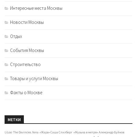
Интересные места Москвы
Новости Москвы
Отдых
События Москвы
Строительство
Товары и услуги Москвы
Факты о Москве
МЕТКИ
LiLosi
The Davincies
Xena
«Жара» Саша Спилберг
«Музыка в метро»
Александр Буйнов