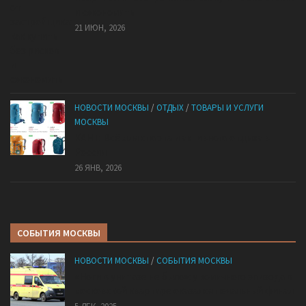
и сэкономить
21 ИЮН, 2026
НОВОСТИ МОСКВЫ
/
ОТДЫХ
/
ТОВАРЫ И УСЛУГИ
МОСКВЫ
КАНТ: Всё для спорта и активного отдыха в
России
26 ЯНВ, 2026
СОБЫТИЯ МОСКВЫ
НОВОСТИ МОСКВЫ
/
СОБЫТИЯ МОСКВЫ
«Ноги в унитазе не было»: у комичного эпизода в
московской квартире оказался печальный финал