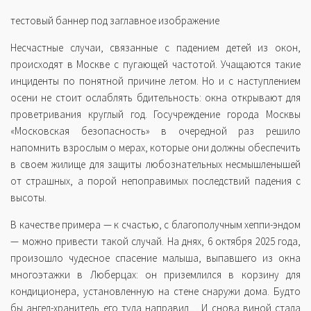
тестовый баннер под заглавное изображение
Несчастные случаи, связанные с падением детей из окон,
происходят в Москве с пугающей частотой. Учащаются такие
инциденты по понятной причине летом. Но и с наступлением
осени не стоит ослаблять бдительность: окна открывают для
проветривания круглый год. Госучреждение города Москвы
«Московская безопасность» в очередной раз решило
напомнить взрослым о мерах, которые они должны обеспечить
в своем жилище для защиты любознательных несмышленышей
от страшных, а порой непоправимых последствий падения с
высоты.
В качестве примера — к счастью, с благополучным хеппи-эндом
— можно привести такой случай. На днях, 6 октября 2025 года,
произошло чудесное спасение малыша, выпавшего из окна
многоэтажки в Люберцах: он приземлился в корзину для
кондиционера, установленную на стене снаружи дома. Будто
бы ангел-хранитель его туда направил… И снова виной стала