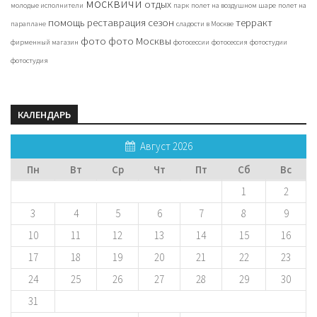
москвичи
отдых
молодые исполнители
парк
полет на воздушном шаре
полет на
помощь
реставрация
сезон
терракт
параплане
сладости в Москве
фото
фото Москвы
фирменный магазин
фотосессии
фотосессия
фотостудии
фотостудия
КАЛЕНДАРЬ
Август 2026
Пн
Вт
Ср
Чт
Пт
Сб
Вс
1
2
3
4
5
6
7
8
9
10
11
12
13
14
15
16
17
18
19
20
21
22
23
24
25
26
27
28
29
30
31