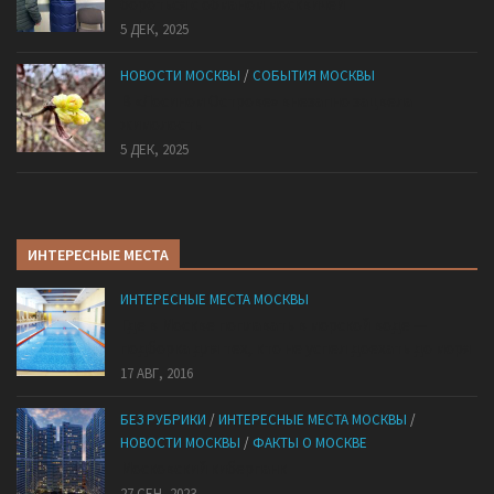
бороться с обманом москвичей
5 ДЕК, 2025
НОВОСТИ МОСКВЫ
/
СОБЫТИЯ МОСКВЫ
В «Лосином Острове» внезапно зацвела
жимолость
5 ДЕК, 2025
ИНТЕРЕСНЫЕ МЕСТА
ИНТЕРЕСНЫЕ МЕСТА МОСКВЫ
Где в Москве поплавать в морской воде —
подборка для тех, кто не успел доехать до моря
17 АВГ, 2016
БЕЗ РУБРИКИ
/
ИНТЕРЕСНЫЕ МЕСТА МОСКВЫ
/
НОВОСТИ МОСКВЫ
/
ФАКТЫ О МОСКВЕ
Mocковский кибepпaнк
27 СЕН, 2023