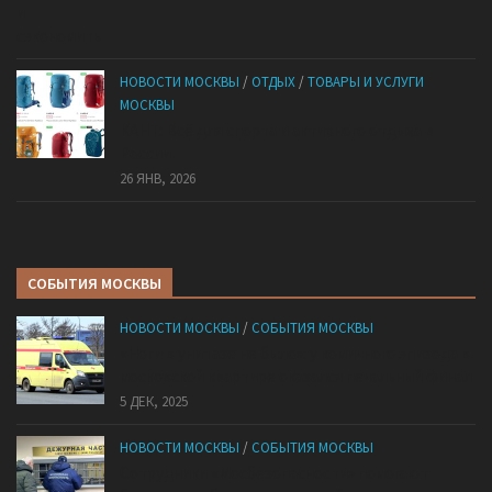
НОВОСТИ МОСКВЫ
/
ОТДЫХ
/
ТОВАРЫ И УСЛУГИ
МОСКВЫ
КАНТ: Всё для спорта и активного отдыха в
России
26 ЯНВ, 2026
СОБЫТИЯ МОСКВЫ
НОВОСТИ МОСКВЫ
/
СОБЫТИЯ МОСКВЫ
«Ноги в унитазе не было»: у комичного эпизода в
московской квартире оказался печальный финал
5 ДЕК, 2025
НОВОСТИ МОСКВЫ
/
СОБЫТИЯ МОСКВЫ
Сотрудники «Мосбезопасности» помогают