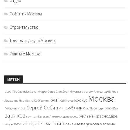
Отдых
События Москвы
Строительство
Товары и услуги Москвы
Факты о Москве
МЕТКИ
LiLosi
The Davincies
Xena
«Жара» Саша Спилберг
«Музыка в метро»
Александр Буйнов
Москва
КАНТ
Крокус
Александр Лир
Алина Ос
Жасмин
Кай Метов
Сергей Собянин
Собянин
Поклонная гора
Стас Море
Царицыно
Юта
варикоз
жилье в Краснодаре
группа «Балаган Лимитед»
день города
интернет-магазин
лечение варикоза
магазин
звезды 1990-х