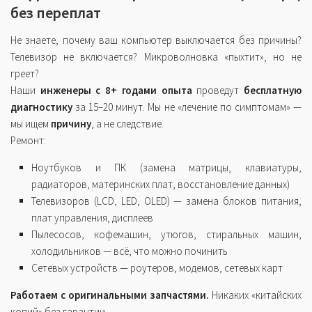
без переплат
Не знаете, почему ваш компьютер выключается без причины?
Телевизор не включается? Микроволновка «пыхтит», но не
греет?
Наши
инженеры с 8+ годами опыта
проведут
бесплатную
диагностику
за 15–20 минут. Мы не «лечение по симптомам» —
мы ищем
причину
, а не следствие.
Ремонт:
Ноутбуков и ПК (замена матрицы, клавиатуры,
радиаторов, материнских плат, восстановление данных)
Телевизоров (LCD, LED, OLED) — замена блоков питания,
плат управления, дисплеев
Пылесосов, кофемашин, утюгов, стиральных машин,
холодильников — всё, что можно починить
Сетевых устройств — роутеров, модемов, сетевых карт
Работаем с оригинальными запчастями.
Никаких «китайских
копий» без гарантии.