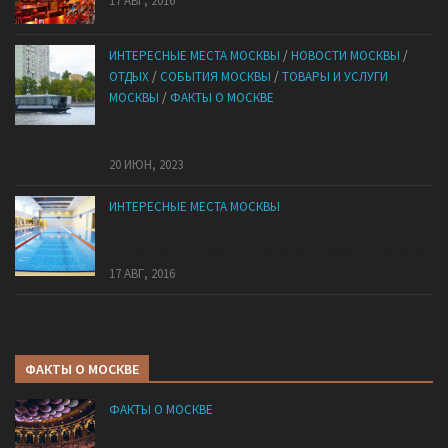
17 АВГ, 2016
ИНТЕРЕСНЫЕ МЕСТА МОСКВЫ
/
НОВОСТИ МОСКВЫ
/
ОТДЫХ
/
СОБЫТИЯ МОСКВЫ
/
ТОВАРЫ И УСЛУГИ
МОСКВЫ
/
ФАКТЫ О МОСКВЕ
Сегодня по Москве-реке начнут ходить первые
электротрамваи
20 ИЮН, 2023
ИНТЕРЕСНЫЕ МЕСТА МОСКВЫ
Где в Москве поплавать в морской воде —
подборка для тех, кто не успел доехать до моря
17 АВГ, 2016
ФАКТЫ О МОСКВЕ
ФАКТЫ О МОСКВЕ
В какие театры Москвы можно попасть с