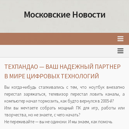
Московские Новости
Главная
Новости Москвы
ТЕХПАНДАО — ВАШ НАДЕЖНЫЙ ПАРТНЕР
События Москвы
В МИРЕ ЦИФРОВЫХ ТЕХНОЛОГИЙ
Интересные места Москвы
Вы когда-нибудь сталкивались с тем, что ноутбук внезапно
Факты о Москве
перестал заряжаться, телевизор перестал ловить каналы, а
компьютер начал тормозить, как будто вернулся в 2005-й?
Москва
Или вы мечтаете собрать мощный ПК для игр, работы или
Товары и услуги Москвы
творчества, но не знаете, с чего начать?
Не переживайте — вы не одиноки. И мы знаем, как помочь.