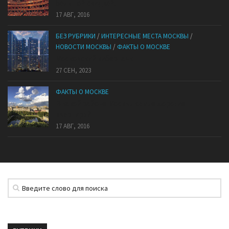
большой скидкой.
17 АВГ, 2016
БЕЗ РУБРИКИ
/
ИНТЕРЕСНЫЕ МЕСТА МОСКВЫ
/
НОВОСТИ МОСКВЫ
/
ФАКТЫ О МОСКВЕ
Mocковский кибepпaнк
27 СЕН, 2023
ФАКТЫ О МОСКВЕ
В какой районе Москвы самые дорогие
квартиры?
17 АВГ, 2016