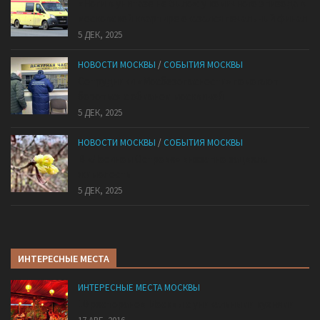
«Ноги в унитазе не было»: у комичного эпизода в
московской квартире оказался печальный финал
5 ДЕК, 2025
НОВОСТИ МОСКВЫ
/
СОБЫТИЯ МОСКВЫ
Сотрудники «Мосбезопасности» помогают
бороться с обманом москвичей
5 ДЕК, 2025
НОВОСТИ МОСКВЫ
/
СОБЫТИЯ МОСКВЫ
В «Лосином Острове» внезапно зацвела
жимолость
5 ДЕК, 2025
ИНТЕРЕСНЫЕ МЕСТА
ИНТЕРЕСНЫЕ МЕСТА МОСКВЫ
10 ресторанов Москвы с уникальными кухнями