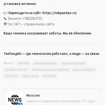
установка антенны
!
👉
Переходите на сайт: https://tehpandao.ru/
📞 Звоните: +79852915755
💬 Чат 24/7 — справа внизу сайта
Ваша техника заслуживает заботы. Мы её обеспечим.
ТехПандАО — где технологии работают, а люди — на связи.
Метки:
HIKVISION
видеорегистраторы
жилье в Краснодаре
интернет-магазин
комплектующие для ноутбуков
ремонт ноутбуков
ремонт ПК
сервис-центр
ТехПандАО
Moscow
Создание и продвижение сайтов в Москве. ТО и аудит.