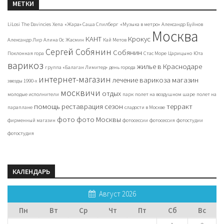
МЕТКИ
LiLosi
The Davincies
Xena
«Жара» Саша Спилберг
«Музыка в метро»
Александр Буйнов
Москва
КАНТ
Крокус
Александр Лир
Алина Ос
Жасмин
Кай Метов
Сергей Собянин
Собянин
Поклонная гора
Стас Море
Царицыно
Юта
варикоз
жилье в Краснодаре
группа «Балаган Лимитед»
день города
интернет-магазин
лечение варикоза
магазин
звезды 1990-х
москвичи
отдых
молодые исполнители
парк
полет на воздушном шаре
полет на
помощь
реставрация
сезон
терракт
параплане
сладости в Москве
фото
фото Москвы
фирменный магазин
фотосессии
фотосессия
фотостудии
фотостудия
КАЛЕНДАРЬ
Август 2026
Пн
Вт
Ср
Чт
Пт
Сб
Вс