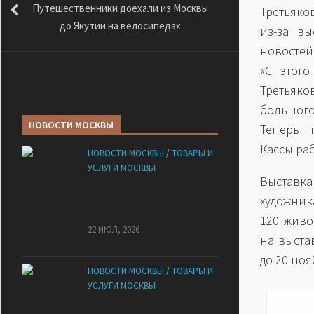
Путешественники доехали из Москвы
Третьяко
до Якутии на велосипедах
из-за вы
новостей
«С этого
Третьяко
большого
НОВОСТИ МОСКВЫ
Теперь п
Кассы раб
НОВОСТИ МОСКВЫ
/
ТОВАРЫ И
УСЛУГИ МОСКВЫ
Выставка
НМУ 2026 — Как по новым
правилам разработать план
художник
при НМУ?
120 живо
22 ИЮЛ, 2026
на выста
до 20 ноя
НОВОСТИ МОСКВЫ
/
ТОВАРЫ И
УСЛУГИ МОСКВЫ
Квартиры от застройщика: