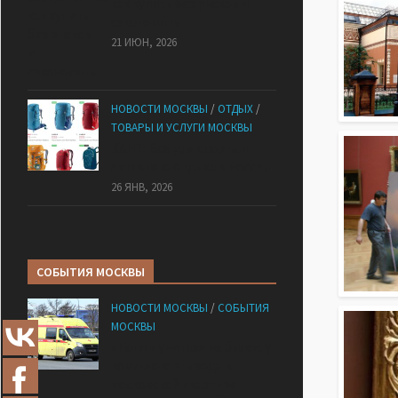
как купить без рисков и
сэкономить
21 ИЮН, 2026
НОВОСТИ МОСКВЫ
/
ОТДЫХ
/
ТОВАРЫ И УСЛУГИ МОСКВЫ
КАНТ: Всё для спорта и
активного отдыха в России
26 ЯНВ, 2026
СОБЫТИЯ МОСКВЫ
НОВОСТИ МОСКВЫ
/
СОБЫТИЯ
МОСКВЫ
«Ноги в унитазе не было»: у
комичного эпизода в
московской квартире