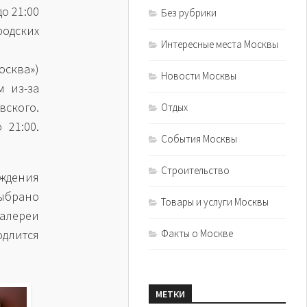
о 21:00
Без рубрики
родских
Интересные места Москвы
осква»)
Новости Москвы
м из-за
вского.
Отдых
 21:00.
События Москвы
Строительство
ождения
выбрано
Товары и услуги Москвы
галереи
одлится
Факты о Москве
МЕТКИ