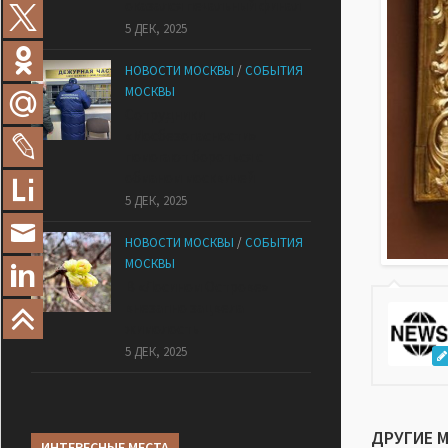
оказался печальный финал
5 ДЕК, 2025
НОВОСТИ МОСКВЫ
/
СОБЫТИЯ
МОСКВЫ
Сотрудники
«Мосбезопасности»
помогают бороться с
обманом москвичей
5 ДЕК, 2025
НОВОСТИ МОСКВЫ
/
СОБЫТИЯ
МОСКВЫ
В «Лосином Острове»
внезапно зацвела
жимолость
5 ДЕК, 2025
ДРУГИЕ 
ИНТЕРЕСНЫЕ МЕСТА