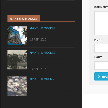
Коммент
ФАКТЫ О МОСКВЕ
ФАКТЫ О МОСКВЕ
Граффити в Вешняках
Имя
*
17 АВГ, 2016
ФАКТЫ О МОСКВЕ
Сайт
Знаменитая Сухаревка:
криминальное местечко
17 АВГ, 2016
ФАКТЫ О МОСКВЕ
На тротуарной плитке
Чистых прудов появились
«покеболы», которые ведут
к центру тренировки
покемонов возле фонтана.