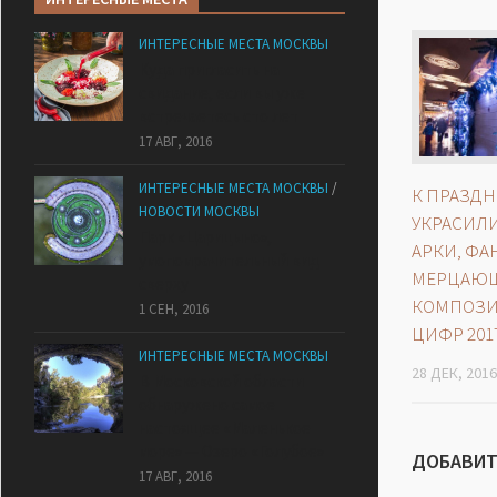
ИНТЕРЕСНЫЕ МЕСТА МОСКВЫ
Куда пригласить на
свидание, если вы уже
встречаетесь сто лет
17 АВГ, 2016
ИНТЕРЕСНЫЕ МЕСТА МОСКВЫ
/
К ПРАЗДН
НОВОСТИ МОСКВЫ
УКРАСИЛ
Парк «Царицыно»,
АРКИ, ФА
умопомрачительный вид
МЕРЦАЮЩ
сверху
КОМПОЗИ
1 СЕН, 2016
ЦИФР 2017
ИНТЕРЕСНЫЕ МЕСТА МОСКВЫ
28 ДЕК, 2016
В Московской области
обнаружено самое
настоящее «Маленькое
море» — Озеро «Голубое»
ДОБАВИТ
17 АВГ, 2016