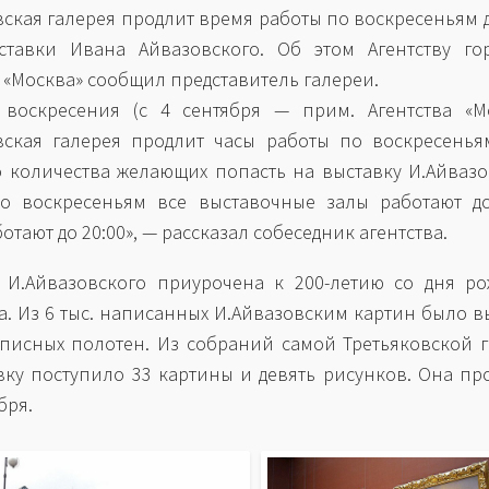
вская галерея продлит время работы по воскресеньям д
ставки Ивана Айвазовского. Об этом Агентству го
 «Москва» сообщил представитель галереи.
 воскресения (с 4 сентября — прим. Агентства «М
вская галерея продлит часы работы по воскресенья
 количества желающих попасть на выставку И.Айвазо
о воскресеньям все выставочные залы работают до
отают до 20:00», — рассказал собеседник агентства.
 И.Айвазовского приурочена к 200-летию со дня р
а. Из 6 тыс. написанных И.Айвазовским картин было 
писных полотен. Из собраний самой Третьяковской 
вку поступило 33 картины и девять рисунков. Она пр
бря.