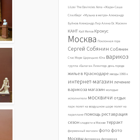
LiLosi
The Davincies
Xena
«Жара» Саша
Спилберг
«Музыка в метро»
Александр
Буйнов
Александр Лир
Алина Ос
Жасмин
КАНТ
Крокус
Кай Метов
Москва
Поклонная гора
Сергей Собянин
Собянин
варикоз
Стас Море
Царицыно
Юта
группа «Балаган Лимитед»
день города
жилье в Краснодаре
звезды 1990-х
интернет-магазин
лечение
варикоза
магазин
молодые
москвичи
отдых
исполнители
парк
полет на воздушном шаре
полет на
помощь
реставрация
параплане
сезон
терракт
сладости в Москве
фото
фото
фирменный магазин
Москвы
фотосессии
фотосессия