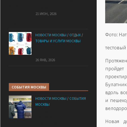
как купить без рисков и
сэкономить
21 ИЮН, 2026
Фото: На
НОВОСТИ МОСКВЫ
/
ОТДЫХ
/
ТОВАРЫ И УСЛУГИ МОСКВЫ
тестовый
КАНТ: Всё для спорта и
активного отдыха в России
Протяжен
26 ЯНВ, 2026
пройде
проект
Булатник
СОБЫТИЯ МОСКВЫ
вдоль вс
НОВОСТИ МОСКВЫ
/
СОБЫТИЯ
и пешехо
МОСКВЫ
велодоро
Сотрудники
«Мосбезопасности»
Новая д
помогают бороться с