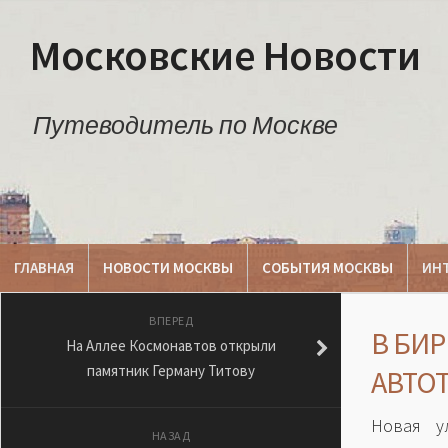
Московские Новости
Путеводитель по Москве
ГЛАВНАЯ
НОВОСТИ МОСКВЫ
СОБЫТИЯ МОСКВЫ
ИН
ВПЕРЕД
В БИ
На Аллее Космонавтов открыли
памятник Герману Титову
АВТО
Новая у
НАЗАД