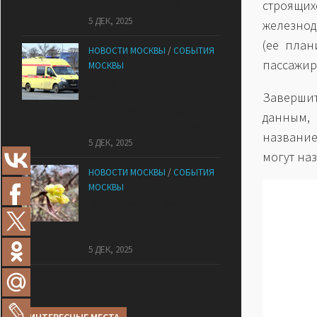
строящ
обманом москвичей
5 ДЕК, 2025
железнод
(ее план
НОВОСТИ МОСКВЫ
/
СОБЫТИЯ
пассажир
МОСКВЫ
«Ноги в унитазе не было»: у
Завершит
комичного эпизода в
московской квартире
данным,
оказался печальный финал
название
5 ДЕК, 2025
могут наз
НОВОСТИ МОСКВЫ
/
СОБЫТИЯ
МОСКВЫ
В «Лосином Острове»
внезапно зацвела
жимолость
5 ДЕК, 2025