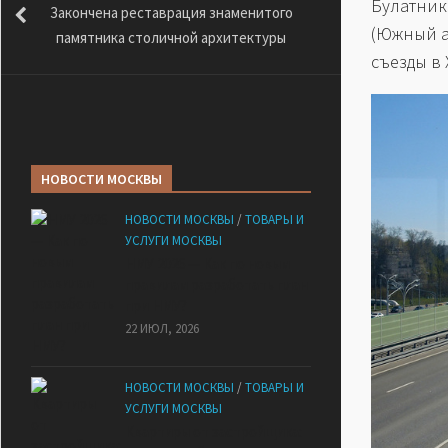
Булатни
Закончена реставрация знаменитого
(Южный а
памятника столичной архитектуры
съезды в
НОВОСТИ МОСКВЫ
НОВОСТИ МОСКВЫ
/
ТОВАРЫ И
УСЛУГИ МОСКВЫ
НМУ 2026 — Как по новым
правилам разработать план
при НМУ?
22 ИЮЛ, 2026
НОВОСТИ МОСКВЫ
/
ТОВАРЫ И
УСЛУГИ МОСКВЫ
Квартиры от застройщика: