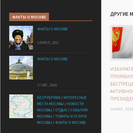
ДРУГИЕ 
ФАКТЫ О МОСКВЕ
ФАКТЫ О МОСКВЕ
Китайский след в Москве
14 ИЮЛ, 2017
ФАКТЫ О МОСКВЕ
Как узнать, который час
ИЗБИРАТ
показывают «Часы мира» в
ПРОЯВИ
центре Москвы?
БЕСПРЕЦ
17 АВГ, 2016
АКТИВНОС
БЕЗ РУБРИКИ
/
ИНТЕРЕСНЫЕ
ПРЕЗИДЕ
МЕСТА МОСКВЫ
/
НОВОСТИ
24 МАР, 202
МОСКВЫ
/
ОТДЫХ
/
СОБЫТИЯ
МОСКВЫ
/
ТОВАРЫ И УСЛУГИ
МОСКВЫ
/
ФАКТЫ О МОСКВЕ
Обойти Москву по зеленым