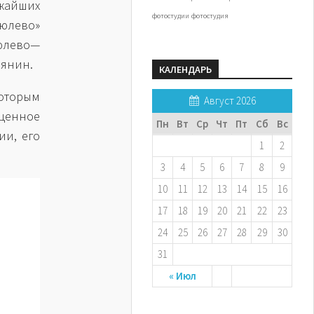
жайших
фотостудии
фотостудия
рюлево»
рюлево—
бянин.
КАЛЕНДАРЬ
которым
Август 2026
ценное
Пн
Вт
Ср
Чт
Пт
Сб
Вс
ии, его
1
2
3
4
5
6
7
8
9
10
11
12
13
14
15
16
17
18
19
20
21
22
23
24
25
26
27
28
29
30
31
« Июл