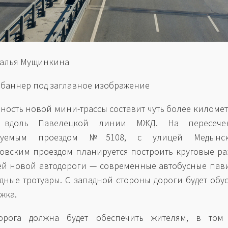
талья Мущинкина
 баннер под заглавное изображение
ность новой мини-трассы составит чуть более километ
т вдоль Павелецкой линии МЖД. На пересеч
ируемым проездом №5108, с улицей Медынс
овским проездом планируется построить круговые ра
ей новой автодороги — современные автобусные па
дные тротуары. С западной стороны дороги будет обу
жка.
орога должна будет обеспечить жителям, в том 