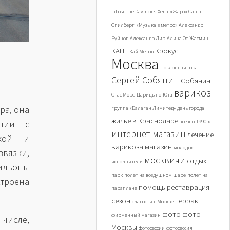
LiLosi
The Davincies
Xena
«Жара» Саша
Спилберг
«Музыка в метро»
Александр
Буйнов
Александр Лир
Алина Ос
Жасмин
КАНТ
Крокус
Кай Метов
Москва
Поклонная гора
Сергей Собянин
Собянин
варикоз
Стас Море
Царицыно
Юта
ра, она
группа «Балаган Лимитед»
день города
жилье в Краснодаре
звезды 1990-х
ении с
интернет-магазин
лечение
кой и
варикоза
магазин
молодые
звязки,
москвичи
отдых
исполнители
вильоны
парк
полет на воздушном шаре
полет на
строена
помощь
реставрация
параплане
сезон
терракт
сладости в Москве
фото
фото
фирменный магазин
числе,
Москвы
фотосессии
фотосессия