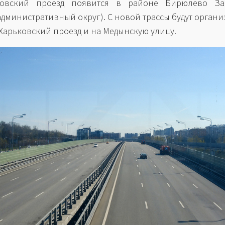
ковский проезд появится в районе Бирюлево За
дминистративный округ). С новой трассы будут орган
 Харьковский проезд и на Медынскую улицу.