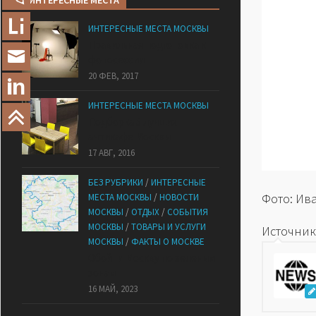
ИНТЕРЕСНЫЕ МЕСТА
ИНТЕРЕСНЫЕ МЕСТА МОСКВЫ
Правильная подготовка к
фотосессии
20 ФЕВ, 2017
ИНТЕРЕСНЫЕ МЕСТА МОСКВЫ
Подборка 5 лучших
антикафе Москвы
17 АВГ, 2016
БЕЗ РУБРИКИ
/
ИНТЕРЕСНЫЕ
Фото: Ив
МЕСТА МОСКВЫ
/
НОВОСТИ
МОСКВЫ
/
ОТДЫХ
/
СОБЫТИЯ
МОСКВЫ
/
ТОВАРЫ И УСЛУГИ
Источник
МОСКВЫ
/
ФАКТЫ О МОСКВЕ
Обойти Москву по зеленым
зонам
16 МАЙ, 2023