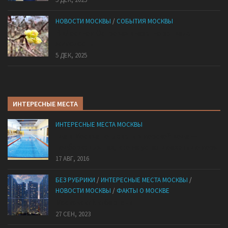
НОВОСТИ МОСКВЫ
/
СОБЫТИЯ МОСКВЫ
В «Лосином Острове» внезапно зацвела
жимолость
5 ДЕК, 2025
ИНТЕРЕСНЫЕ МЕСТА
ИНТЕРЕСНЫЕ МЕСТА МОСКВЫ
Где в Москве поплавать в морской воде —
подборка для тех, кто не успел доехать до моря
17 АВГ, 2016
БЕЗ РУБРИКИ
/
ИНТЕРЕСНЫЕ МЕСТА МОСКВЫ
/
НОВОСТИ МОСКВЫ
/
ФАКТЫ О МОСКВЕ
Mocковский кибepпaнк
27 СЕН, 2023