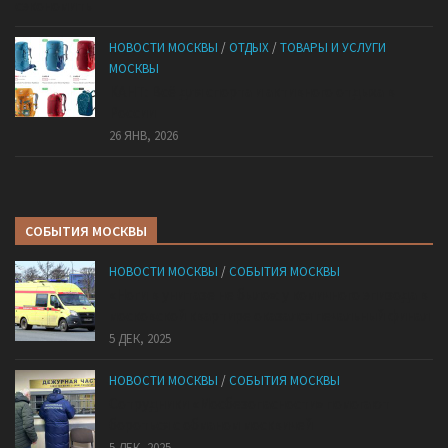
НОВОСТИ МОСКВЫ
/
ОТДЫХ
/
ТОВАРЫ И УСЛУГИ
МОСКВЫ
КАНТ: Всё для спорта и активного отдыха в
России
26 ЯНВ, 2026
СОБЫТИЯ МОСКВЫ
НОВОСТИ МОСКВЫ
/
СОБЫТИЯ МОСКВЫ
«Ноги в унитазе не было»: у комичного эпизода в
московской квартире оказался печальный финал
5 ДЕК, 2025
НОВОСТИ МОСКВЫ
/
СОБЫТИЯ МОСКВЫ
Сотрудники «Мосбезопасности» помогают
бороться с обманом москвичей
5 ДЕК, 2025