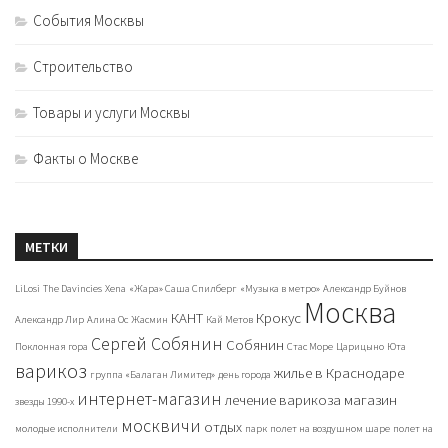
События Москвы
Строительство
Товары и услуги Москвы
Факты о Москве
МЕТКИ
LiLosi
The Davincies
Xena
«Жара» Саша Спилберг
«Музыка в метро»
Александр Буйнов
Москва
КАНТ
Крокус
Александр Лир
Алина Ос
Жасмин
Кай Метов
Сергей Собянин
Собянин
Поклонная гора
Стас Море
Царицыно
Юта
варикоз
жилье в Краснодаре
группа «Балаган Лимитед»
день города
интернет-магазин
лечение варикоза
магазин
звезды 1990-х
москвичи
отдых
молодые исполнители
парк
полет на воздушном шаре
полет на