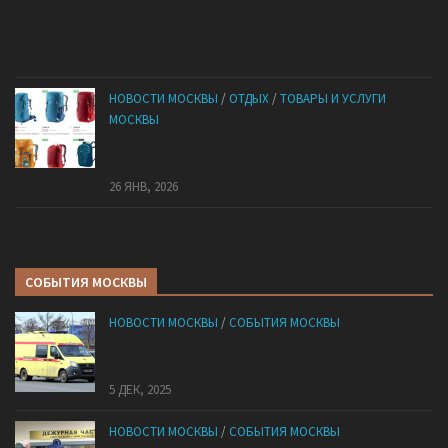
НОВОСТИ МОСКВЫ
/
ОТДЫХ
/
ТОВАРЫ И УСЛУГИ
МОСКВЫ
КАНТ: Всё для спорта и активного отдыха в
России
26 ЯНВ, 2026
СОБЫТИЯ МОСКВЫ
НОВОСТИ МОСКВЫ
/
СОБЫТИЯ МОСКВЫ
«Ноги в унитазе не было»: у комичного эпизода в
московской квартире оказался печальный финал
5 ДЕК, 2025
НОВОСТИ МОСКВЫ
/
СОБЫТИЯ МОСКВЫ