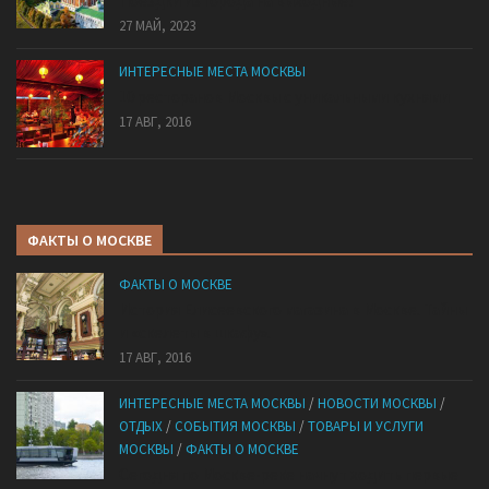
Поездки из города на выходные!
27 МАЙ, 2023
ИНТЕРЕСНЫЕ МЕСТА МОСКВЫ
10 ресторанов Москвы с уникальными кухнями
17 АВГ, 2016
ФАКТЫ О МОСКВЕ
ФАКТЫ О МОСКВЕ
История Елисеевского магазина в Москве. Тайны
и «скелеты в шкафу».
17 АВГ, 2016
ИНТЕРЕСНЫЕ МЕСТА МОСКВЫ
/
НОВОСТИ МОСКВЫ
/
ОТДЫХ
/
СОБЫТИЯ МОСКВЫ
/
ТОВАРЫ И УСЛУГИ
МОСКВЫ
/
ФАКТЫ О МОСКВЕ
Сегодня по Москве-реке начнут ходить первые