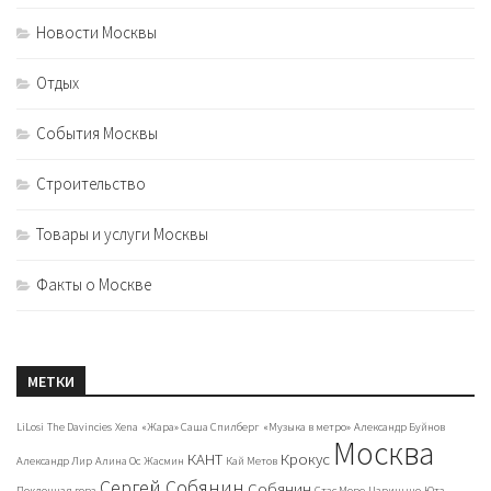
Новости Москвы
Отдых
События Москвы
Строительство
Товары и услуги Москвы
Факты о Москве
МЕТКИ
LiLosi
The Davincies
Xena
«Жара» Саша Спилберг
«Музыка в метро»
Александр Буйнов
Москва
КАНТ
Крокус
Александр Лир
Алина Ос
Жасмин
Кай Метов
Сергей Собянин
Собянин
Поклонная гора
Стас Море
Царицыно
Юта