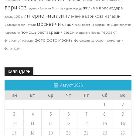
варикоз
жилье в Краснодаре
группа «Балаган Лимитед»
день города
интернет-магазин
лечение варикоза
магазин
звезды 1990-х
москвичи
отдых
молодые исполнители
парк
полет на воздушном шаре
полет на
помощь
реставрация
сезон
терракт
параплане
сладости в Москве
фото
фото Москвы
фирменный магазин
фотосессии
фотосессия
фотостудии
фотостудия
КАЛЕНДАРЬ
Август 2026
Пн
Вт
Ср
Чт
Пт
Сб
Вс
1
2
3
4
5
6
7
8
9
10
11
12
13
14
15
16
17
18
19
20
21
22
23