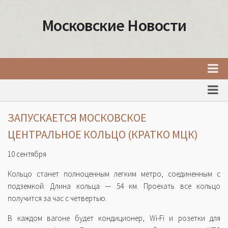
Московские Новости
Главная
Новости Москвы
ЗАПУСКАЕТСЯ МОСКОВСКОЕ
События Москвы
ЦЕНТРАЛЬНОЕ КОЛЬЦО (КРАТКО МЦК)
Интересные места Москвы
10 сентября
Факты о Москве
Кольцо станет полноценным легким метро, соединенным с
Москва
подземкой. Длина кольца — 54 км. Проехать все кольцо
получится за час с четвертью.
Товары и услуги Москвы
В каждом вагоне будет кондиционер, Wi-Fi и розетки для