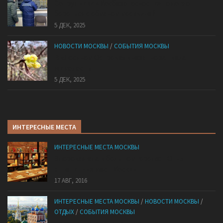
Сотрудники «Мосбезопасности» помогают
бороться с обманом москвичей
5 ДЕК, 2025
НОВОСТИ МОСКВЫ
/
СОБЫТИЯ МОСКВЫ
В «Лосином Острове» внезапно зацвела
жимолость
5 ДЕК, 2025
ИНТЕРЕСНЫЕ МЕСТА
ИНТЕРЕСНЫЕ МЕСТА МОСКВЫ
Здоровая еда в большом городе: ТОП-5
аппетитных мест Москвы
17 АВГ, 2016
ИНТЕРЕСНЫЕ МЕСТА МОСКВЫ
/
НОВОСТИ МОСКВЫ
/
ОТДЫХ
/
СОБЫТИЯ МОСКВЫ