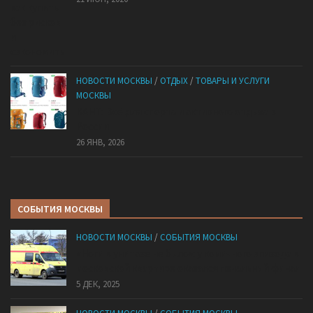
НОВОСТИ МОСКВЫ
/
ОТДЫХ
/
ТОВАРЫ И УСЛУГИ
МОСКВЫ
КАНТ: Всё для спорта и активного отдыха в
России
26 ЯНВ, 2026
СОБЫТИЯ МОСКВЫ
НОВОСТИ МОСКВЫ
/
СОБЫТИЯ МОСКВЫ
«Ноги в унитазе не было»: у комичного эпизода в
московской квартире оказался печальный финал
5 ДЕК, 2025