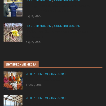
НОВОСТИ МОСКВЫ
/
СОБЫТИЯ МОСКВЫ
Сотрудники «Мосбезопасности» помогают
бороться с обманом москвичей
5 ДЕК, 2025
НОВОСТИ МОСКВЫ
/
СОБЫТИЯ МОСКВЫ
В «Лосином Острове» внезапно зацвела
жимолость
5 ДЕК, 2025
ИНТЕРЕСНЫЕ МЕСТА
ИНТЕРЕСНЫЕ МЕСТА МОСКВЫ
Забытые русские сласти
17 АВГ, 2016
ИНТЕРЕСНЫЕ МЕСТА МОСКВЫ
Рестораны с панорамным видом в Москве