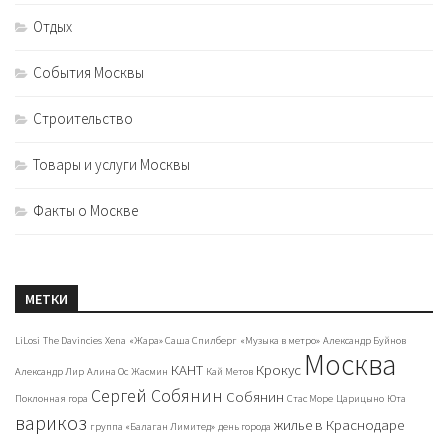
Отдых
События Москвы
Строительство
Товары и услуги Москвы
Факты о Москве
МЕТКИ
LiLosi
The Davincies
Xena
«Жара» Саша Спилберг
«Музыка в метро»
Александр Буйнов
Москва
КАНТ
Крокус
Александр Лир
Алина Ос
Жасмин
Кай Метов
Сергей Собянин
Собянин
Поклонная гора
Стас Море
Царицыно
Юта
варикоз
жилье в Краснодаре
группа «Балаган Лимитед»
день города