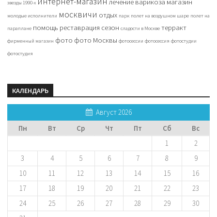
интернет-магазин
лечение варикоза
магазин
звезды 1990-х
москвичи
отдых
молодые исполнители
парк
полет на воздушном шаре
полет на
помощь
реставрация
сезон
терракт
параплане
сладости в Москве
фото
фото Москвы
фирменный магазин
фотосессии
фотосессия
фотостудии
фотостудия
КАЛЕНДАРЬ
Август 2026
Пн
Вт
Ср
Чт
Пт
Сб
Вс
1
2
3
4
5
6
7
8
9
10
11
12
13
14
15
16
17
18
19
20
21
22
23
24
25
26
27
28
29
30