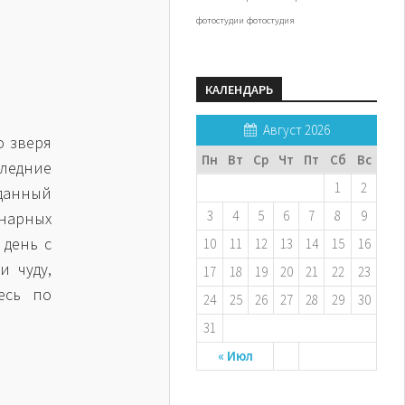
фотостудии
фотостудия
КАЛЕНДАРЬ
Август 2026
о зверя
Пн
Вт
Ср
Чт
Пт
Сб
Вс
ледние
1
2
данный
3
4
5
6
7
8
9
нарных
 день с
10
11
12
13
14
15
16
 чуду,
17
18
19
20
21
22
23
есь по
24
25
26
27
28
29
30
31
« Июл