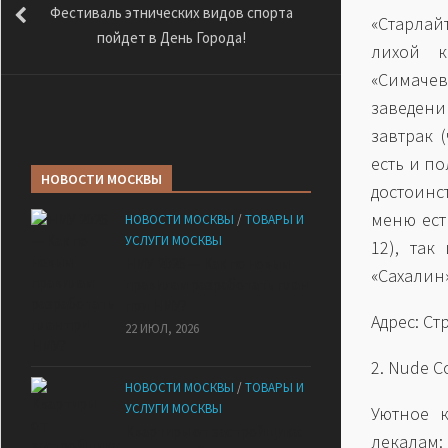
Фестиваль этнических видов спорта
«Старлай
пойдет в День Города!
лихой к
«Симачев
заведен
завтрак 
есть и п
НОВОСТИ МОСКВЫ
достоинс
меню ест
НОВОСТИ МОСКВЫ
/
ТОВАРЫ И
УСЛУГИ МОСКВЫ
12), так
НМУ 2026 — Как по новым
«Сахалин»
правилам разработать план
при НМУ?
Адрес: Ст
22 ИЮЛ, 2026
2. Nude C
НОВОСТИ МОСКВЫ
/
ТОВАРЫ И
УСЛУГИ МОСКВЫ
Уютное 
Квартиры от застройщика:
лекалам: