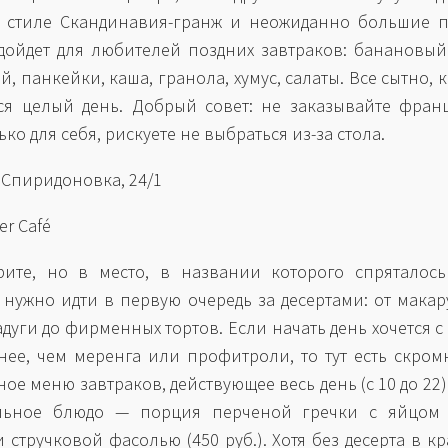
 стиле Cкандинавия-гранж и неожиданно большие п
ойдет для любителей поздних завтраков: банановый
, панкейки, каша, гранола, хумус, салаты. Все сытно, 
ся целый день. Добрый совет: не заказывайте фран
ько для себя, рискуете не выбраться из-за стола.
. Спиридоновка, 24/1
er Café
ите, но в место, в названии которого спряталось
, нужно идти в первую очередь за десертами: от макар
дуги до фирменных тортов. Если начать день хочется с 
нее, чем меренга или профитроли, то тут есть скром
ое меню завтраков, действующее весь день (с 10 до 22)
льное блюдо — порция перченой гречки с яйцом 
и стручковой фасолью (450 руб.). Хотя без десерта в к