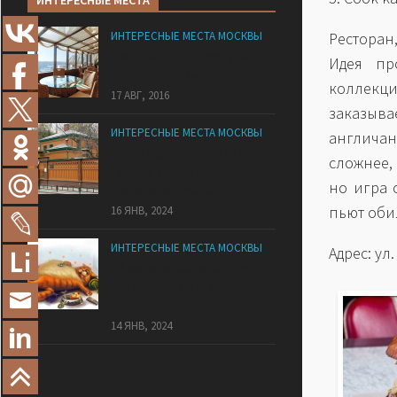
ИНТЕРЕСНЫЕ МЕСТА
ИНТЕРЕСНЫЕ МЕСТА МОСКВЫ
Ресторан
Рестораны с панорамным
Идея пр
видом в Москве
коллекци
17 АВГ, 2016
заказыва
ИНТЕРЕСНЫЕ МЕСТА МОСКВЫ
англичан
Дома-музеи писателей и
сложнее,
поэтов в Москве и
но игра 
Московской области
пьют обил
16 ЯНВ, 2024
ИНТЕРЕСНЫЕ МЕСТА МОСКВЫ
Адрес: ул.
13 московских кафе, где
средний чек 500 рублей и
меньше!
14 ЯНВ, 2024