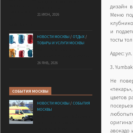
как купить без рисков и
дизайн в
сэкономить
Меню под
21 ИЮН, 2026
клубникой
и подает
НОВОСТИ МОСКВЫ
/
ОТДЫХ
/
тосты тол
ТОВАРЫ И УСЛУГИ МОСКВЫ
КАНТ: Всё для спорта и
Адрес: ул
активного отдыха в России
26 ЯНВ, 2026
3. Yumbak
Не повер
«пекарь»
СОБЫТИЯ МОСКВЫ
цветов ра
НОВОСТИ МОСКВЫ
/
СОБЫТИЯ
посерьез
МОСКВЫ
любопытн
«Ноги в унитазе не было»: у
оригина
комичного эпизода в
московской квартире
авокадо 