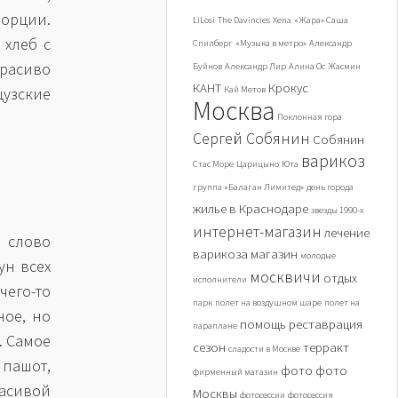
орции.
LiLosi
The Davincies
Xena
«Жара» Саша
 хлеб с
Спилберг
«Музыка в метро»
Александр
красиво
Буйнов
Александр Лир
Алина Ос
Жасмин
КАНТ
Крокус
цузские
Кай Метов
Москва
Поклонная гора
Сергей Собянин
Собянин
варикоз
Стас Море
Царицыно
Юта
группа «Балаган Лимитед»
день города
жилье в Краснодаре
звезды 1990-х
интернет-магазин
лечение
 слово
варикоза
магазин
молодые
ун всех
москвичи
отдых
исполнители
чего-то
парк
полет на воздушном шаре
полет на
ное, но
помощь
реставрация
параплане
. Самое
сезон
терракт
сладости в Москве
пашот,
фото
фото
фирменный магазин
расивой
Москвы
фотосессии
фотосессия