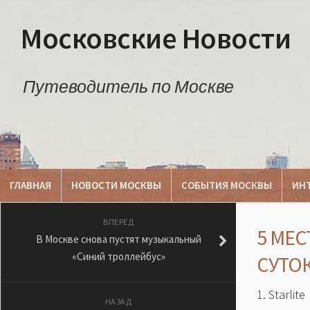
Московские Новости
Путеводитель по Москве
ГЛАВНАЯ
НОВОСТИ МОСКВЫ
СОБЫТИЯ МОСКВЫ
ИН
ВПЕРЕД
5 МЕС
В Москве снова пустят музыкальный
«Синий троллейбус»
СУТО
1. Starlite
НАЗАД