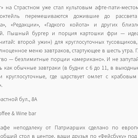
т» на Страстном уже стал культовым афте-пати-местом
октейль перемешиваются дожившие до рассвета
а», «Редакции», «Гадкого койота» и других близл
ий. Пышный бургер и порция картошки фри — иде
(читай: второй ужин) для круглосуточных тусовщиков,
олноценное меню завтраков, стартующее в шесть утра. 
тво — безлимитные порции «американо». И не запутай
ь как обычные завтраки (в будни с 6 до 11, в выходные
 и круглосуточные, где царствует омлет с крабовы
.
растной бул., 8А
offee & Wine bar
кафе неподалеку от Патриарших сделано по европ
 общий стол в центре, ваши друзья по «Фейсбуку» под