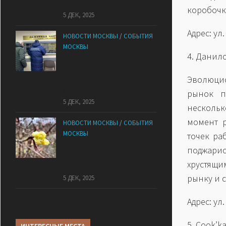
оказался печальный финал
коробочк
5 ДЕК, 2025
Адрес: ул.
НОВОСТИ МОСКВЫ
/
СОБЫТИЯ
МОСКВЫ
4. Данил
Сотрудники
«Мосбезопасности»
Эволюцио
помогают бороться с
обманом москвичей
рынок п
5 ДЕК, 2025
несколь
момент р
НОВОСТИ МОСКВЫ
/
СОБЫТИЯ
МОСКВЫ
точек ра
В «Лосином Острове»
поджарис
внезапно зацвела
хрустящ
жимолость
рынку и 
5 ДЕК, 2025
Адрес: ул
5. Cook’k