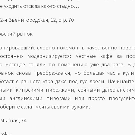
е уходить отсюда как-то стыдно…
 2-я Звенигородская, 12, стр. 70
овский рынок
нировавший, словно покемон, в качественно новог
остоянно модернизируется: местные кафе за пос
ко месяцев гоняли по помещению уже два раза. В 
ынок снова преображается, но большая часть кули
ботает с раннего утра даже под гул дрели. Начинайте
тыми кипрскими пирожками, сочными дагестанскими
ими английскими пирогами или просто прогуляйт
соберите салат мечты своими руками.
. Мытная, 74
areku