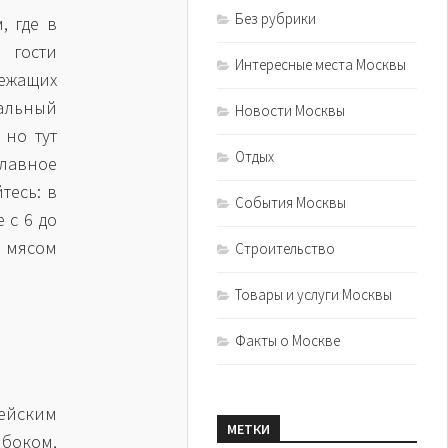
Без рубрики
, где в
 гости
Интересные места Москвы
ежащих
альный
Новости Москвы
 но тут
Отдых
Главное
тесь: в
События Москвы
 с 6 до
м мясом
Строительство
Товары и услуги Москвы
Факты о Москве
ейским
МЕТКИ
 боком,