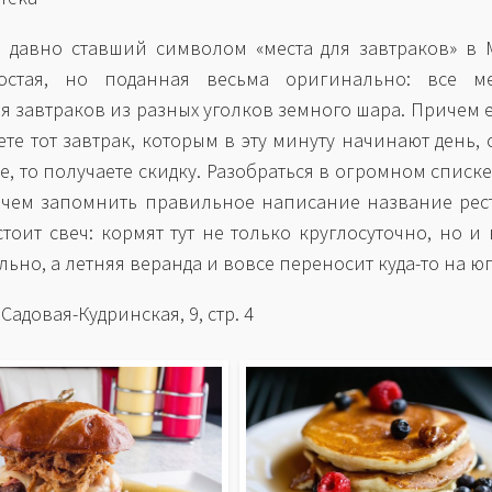
, давно ставший символом «места для завтраков» в 
остая, но поданная весьма оригинально: все 
я завтраков из разных уголков земного шара. Причем 
ете тот завтрак, которым в эту минуту начинают день, 
е, то получаете скидку. Разобраться в огромном списк
 чем запомнить правильное написание название рес
стоит свеч: кормят тут не только круглосуточно, но и 
ьно, а летняя веранда и вовсе переносит куда-то на юг
 Садовая-Кудринская, 9, стр. 4