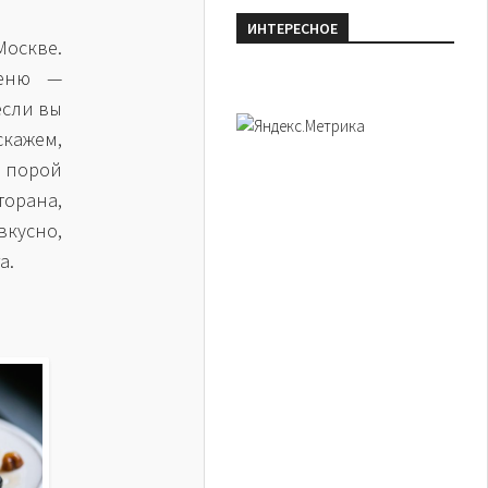
ИНТЕРЕСНОЕ
Москве.
меню —
если вы
скажем,
е порой
торана,
вкусно,
а.