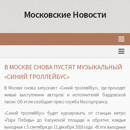
Московские Новости
Главная
Новости Москвы
В МОСКВЕ СНОВА ПУСТЯТ МУЗЫКАЛЬНЫЙ
События Москвы
«СИНИЙ ТРОЛЛЕЙБУС»
Интересные места Москвы
В Москве снова запускают «Синий троллейбус», где проходят
Факты о Москве
живые выступления авторов и исполнителей бардовской
песни. Об этом сообщает пресс-служба Мосгортранса.
Москва
«Синий троллейбус» будет курсировать от станции метро
Товары и услуги Москвы
«Парк Победы» до Калужской площади и обратно каждые
выходные с 3 сентября до 11 декабря 2016 года. «В эти выходные