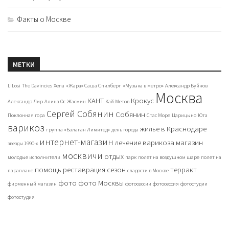
Факты о Москве
МЕТКИ
LiLosi
The Davincies
Xena
«Жара» Саша Спилберг
«Музыка в метро»
Александр Буйнов
Москва
КАНТ
Крокус
Александр Лир
Алина Ос
Жасмин
Кай Метов
Сергей Собянин
Собянин
Поклонная гора
Стас Море
Царицыно
Юта
варикоз
жилье в Краснодаре
группа «Балаган Лимитед»
день города
интернет-магазин
лечение варикоза
магазин
звезды 1990-х
москвичи
отдых
молодые исполнители
парк
полет на воздушном шаре
полет на
помощь
реставрация
сезон
терракт
параплане
сладости в Москве
фото
фото Москвы
фирменный магазин
фотосессии
фотосессия
фотостудии
фотостудия