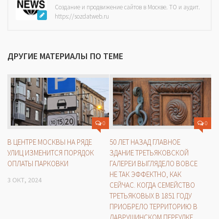
Создание и продвижение сайтов в Москве. ТО и аудит.
https://sozdatweb.ru
ДРУГИЕ МАТЕРИАЛЫ ПО ТЕМЕ
0
0
В ЦЕНТРЕ МОСКВЫ НА РЯДЕ
50 ЛЕТ НАЗАД ГЛАВНОЕ
УЛИЦ ИЗМЕНИТСЯ ПОРЯДОК
ЗДАНИЕ ТРЕТЬЯКОВСКОЙ
ОПЛАТЫ ПАРКОВКИ
ГАЛЕРЕИ ВЫГЛЯДЕЛО ВОВСЕ
НЕ ТАК ЭФФЕКТНО, КАК
3 ОКТ, 2024
СЕЙЧАС. КОГДА СЕМЕЙСТВО
ТРЕТЬЯКОВЫХ В 1851 ГОДУ
ПРИОБРЕЛО ТЕРРИТОРИЮ В
ЛАВРУШИНСКОМ ПЕРЕУЛКЕ,