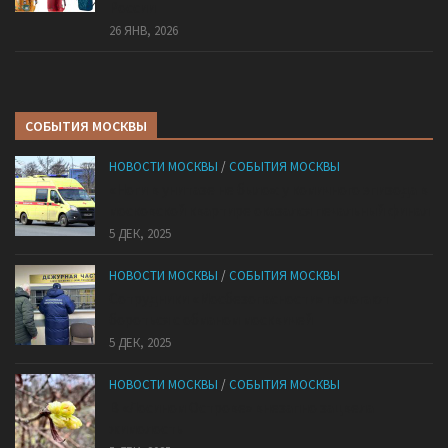
России
26 ЯНВ, 2026
СОБЫТИЯ МОСКВЫ
НОВОСТИ МОСКВЫ
/
СОБЫТИЯ МОСКВЫ
«Ноги в унитазе не было»: у комичного эпизода в
московской квартире оказался печальный финал
5 ДЕК, 2025
НОВОСТИ МОСКВЫ
/
СОБЫТИЯ МОСКВЫ
Сотрудники «Мосбезопасности» помогают
бороться с обманом москвичей
5 ДЕК, 2025
НОВОСТИ МОСКВЫ
/
СОБЫТИЯ МОСКВЫ
В «Лосином Острове» внезапно зацвела
жимолость