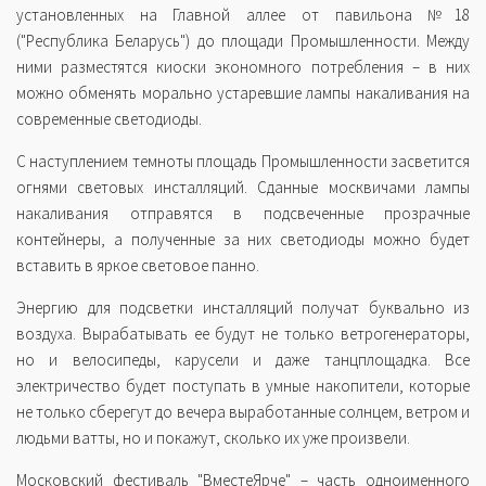
установленных на Главной аллее от павильона №18
("Республика Беларусь") до площади Промышленности. Между
ними разместятся киоски экономного потребления – в них
можно обменять морально устаревшие лампы накаливания на
современные светодиоды.
С наступлением темноты площадь Промышленности засветится
огнями световых инсталляций. Сданные москвичами лампы
накаливания отправятся в подсвеченные прозрачные
контейнеры, а полученные за них светодиоды можно будет
вставить в яркое световое панно.
Энергию для подсветки инсталляций получат буквально из
воздуха. Вырабатывать ее будут не только ветрогенераторы,
но и велосипеды, карусели и даже танцплощадка. Все
электричество будет поступать в умные накопители, которые
не только сберегут до вечера выработанные солнцем, ветром и
людьми ватты, но и покажут, сколько их уже произвели.
Московский фестиваль "ВместеЯрче" – часть одноименного