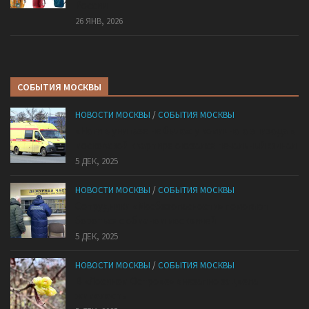
России
26 ЯНВ, 2026
СОБЫТИЯ МОСКВЫ
НОВОСТИ МОСКВЫ
/
СОБЫТИЯ МОСКВЫ
«Ноги в унитазе не было»: у комичного эпизода в
московской квартире оказался печальный финал
5 ДЕК, 2025
НОВОСТИ МОСКВЫ
/
СОБЫТИЯ МОСКВЫ
Сотрудники «Мосбезопасности» помогают
бороться с обманом москвичей
5 ДЕК, 2025
НОВОСТИ МОСКВЫ
/
СОБЫТИЯ МОСКВЫ
В «Лосином Острове» внезапно зацвела
жимолость