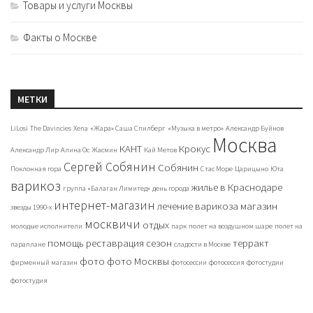
Товары и услуги Москвы
Факты о Москве
МЕТКИ
LiLosi
The Davincies
Xena
«Жара» Саша Спилберг
«Музыка в метро»
Александр Буйнов
Москва
КАНТ
Крокус
Александр Лир
Алина Ос
Жасмин
Кай Метов
Сергей Собянин
Собянин
Поклонная гора
Стас Море
Царицыно
Юта
варикоз
жилье в Краснодаре
группа «Балаган Лимитед»
день города
интернет-магазин
лечение варикоза
магазин
звезды 1990-х
москвичи
отдых
молодые исполнители
парк
полет на воздушном шаре
полет на
помощь
реставрация
сезон
терракт
параплане
сладости в Москве
фото
фото Москвы
фирменный магазин
фотосессии
фотосессия
фотостудии
фотостудия