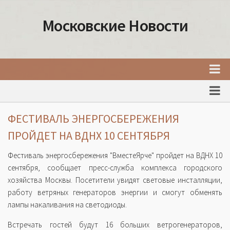
Московские Новости
Главная
Новости Москвы
ФЕСТИВАЛЬ ЭНЕРГОСБЕРЕЖЕНИЯ
События Москвы
ПРОЙДЕТ НА ВДНХ 10 СЕНТЯБРЯ
Интересные места Москвы
Фестиваль энергосбережения "ВместеЯрче" пройдет на ВДНХ 10
Факты о Москве
сентября, сообщает пресс-служба комплекса городского
хозяйства Москвы. Посетители увидят световые инсталляции,
Москва
работу ветряных генераторов энергии и смогут обменять
Товары и услуги Москвы
лампы накаливания на светодиоды.
Встречать гостей будут 16 больших ветрогенераторов,