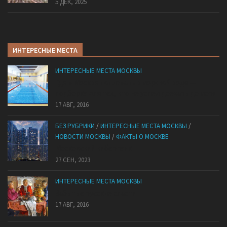
5 ДЕК, 2025
ИНТЕРЕСНЫЕ МЕСТА
ИНТЕРЕСНЫЕ МЕСТА МОСКВЫ
Где в Москве поплавать в морской воде —
подборка для тех, кто не успел доехать до моря
17 АВГ, 2016
БЕЗ РУБРИКИ
/
ИНТЕРЕСНЫЕ МЕСТА МОСКВЫ
/
НОВОСТИ МОСКВЫ
/
ФАКТЫ О МОСКВЕ
Mocковский кибepпaнк
27 СЕН, 2023
ИНТЕРЕСНЫЕ МЕСТА МОСКВЫ
Забытые русские сласти
17 АВГ, 2016