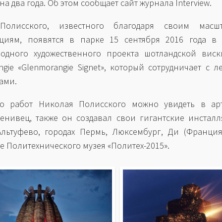
на два года. Об этом сообщает сайт журнала Interview.
Полисского, известного благодаря своим масш
циям, появятся в парке 15 сентября 2016 года в 
одного художественного проекта шотландской виск
ngie «Glenmorangie Signet», который сотрудничает с ле
ами.
ко работ Николая Полисского можно увидеть в арт
енивец, также он создавал свои гигантские инстал
льтуфево, городах Пермь, Люксембург, Ди (Франци
е Политехнического музея «Политех-2015».