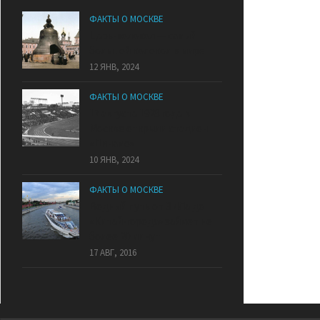
ФАКТЫ О МОСКВЕ
Царь-колокол — самый
большой колокол в мире
12 ЯНВ, 2024
ФАКТЫ О МОСКВЕ
17 августа 1928 года в
Москве открыли стадион
«Динамо»
10 ЯНВ, 2024
ФАКТЫ О МОСКВЕ
Водный путь от ЗИЛа до
«Китай-города» займет не
более 20 минут
17 АВГ, 2016