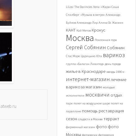
LiLosi
The Davincies
Xena
«Жара» Саша
Спилберг
«Музыка в метро»
Александр
Буйнов
Александр Лир
Алина Ос
Жасмин
КАНТ
Крокус
Кай Метов
Москва
Поклонная гора
Сергей Собянин
Собянин
варикоз
Стас Море
Царицыно
Юта
группа «Балаган Лимитед»
день города
жилье в Краснодаре
звезды 1990-х
интернет-магазин
лечение
варикоза
магазин
молодые
москвичи
отдых
исполнители
парк
полет на воздушном шаре
полет на
datweb.ru
помощь
реставрация
параплане
сезон
терракт
сладости в Москве
фото
фото
фирменный магазин
Москвы
фотосессии
фотосессия