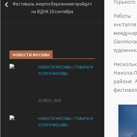
Горького 
Фестиваль энергосбережения пройдет
на ВДНХ 10 сентября
Работы 
инсталля
междунар
Glenmora
художник
НОВОСТИ МОСКВЫ
Несколь
НОВОСТИ МОСКВЫ
/
ТОВАРЫ И
Никола-Л
УСЛУГИ МОСКВЫ
НМУ 2026 — Как по новым
районе А
правилам разработать план
фестивал
при НМУ?
22 ИЮЛ, 2026
НОВОСТИ МОСКВЫ
/
ТОВАРЫ И
УСЛУГИ МОСКВЫ
Квартиры от застройщика: