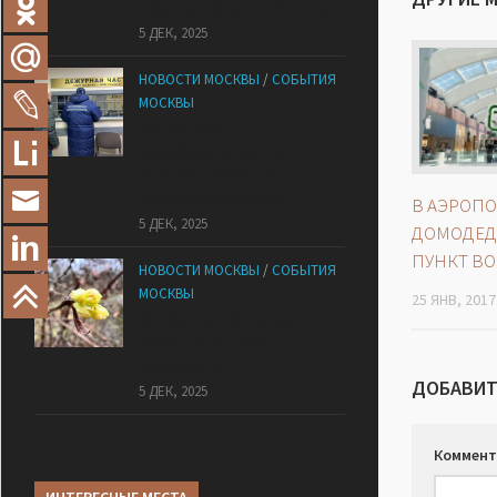
оказался печальный финал
5 ДЕК, 2025
НОВОСТИ МОСКВЫ
/
СОБЫТИЯ
МОСКВЫ
Сотрудники
«Мосбезопасности»
помогают бороться с
обманом москвичей
В АЭРОПО
5 ДЕК, 2025
ДОМОДЕД
ПУНКТ ВО
НОВОСТИ МОСКВЫ
/
СОБЫТИЯ
МОСКВЫ
25 ЯНВ, 2017
В «Лосином Острове»
внезапно зацвела
жимолость
ДОБАВИТ
5 ДЕК, 2025
Коммент