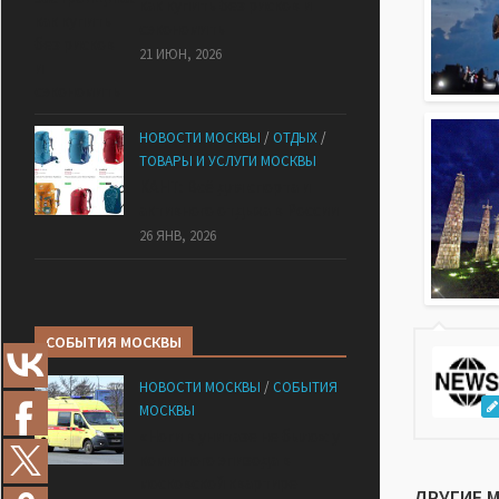
как купить без рисков и
сэкономить
21 ИЮН, 2026
НОВОСТИ МОСКВЫ
/
ОТДЫХ
/
ТОВАРЫ И УСЛУГИ МОСКВЫ
КАНТ: Всё для спорта и
активного отдыха в России
26 ЯНВ, 2026
СОБЫТИЯ МОСКВЫ
НОВОСТИ МОСКВЫ
/
СОБЫТИЯ
МОСКВЫ
«Ноги в унитазе не было»: у
комичного эпизода в
московской квартире
ДРУГИЕ 