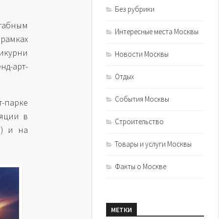
Без рубрики
табным
Интересные места Москвы
рамках
икурни
Новости Москвы
нд-арт-
Отдых
События Москвы
-парке
ляции в
Строительство
я) и на
Товары и услуги Москвы
Факты о Москве
МЕТКИ