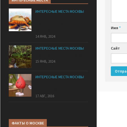
ИНТЕРЕСНЫЕ МЕСТА
ИНТЕРЕСНЫЕ МЕСТА МОСКВЫ
13 московских кафе, где
средний чек 500 рублей и
Имя
*
меньше!
14 ЯНВ, 2024
Сайт
ИНТЕРЕСНЫЕ МЕСТА МОСКВЫ
Куда сходить в Бибирево
15 ЯНВ, 2024
ИНТЕРЕСНЫЕ МЕСТА МОСКВЫ
Где сдать кровь в Москве за
деньги в 2016 году
17 АВГ, 2016
ФАКТЫ О МОСКВЕ