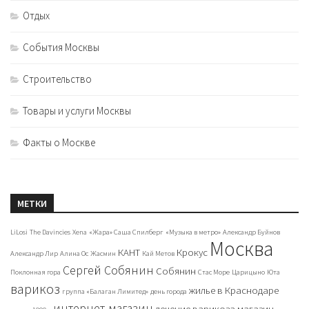
Отдых
События Москвы
Строительство
Товары и услуги Москвы
Факты о Москве
МЕТКИ
LiLosi
The Davincies
Xena
«Жара» Саша Спилберг
«Музыка в метро»
Александр Буйнов
Москва
КАНТ
Крокус
Александр Лир
Алина Ос
Жасмин
Кай Метов
Сергей Собянин
Собянин
Поклонная гора
Стас Море
Царицыно
Юта
варикоз
жилье в Краснодаре
группа «Балаган Лимитед»
день города
интернет-магазин
лечение варикоза
магазин