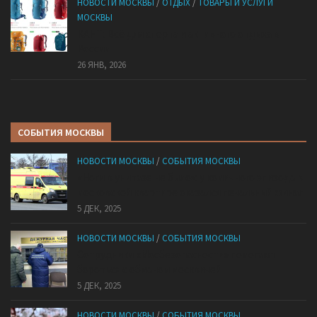
НОВОСТИ МОСКВЫ
/
ОТДЫХ
/
ТОВАРЫ И УСЛУГИ
МОСКВЫ
КАНТ: Всё для спорта и активного отдыха в
России
26 ЯНВ, 2026
СОБЫТИЯ МОСКВЫ
НОВОСТИ МОСКВЫ
/
СОБЫТИЯ МОСКВЫ
«Ноги в унитазе не было»: у комичного эпизода в
московской квартире оказался печальный финал
5 ДЕК, 2025
НОВОСТИ МОСКВЫ
/
СОБЫТИЯ МОСКВЫ
Сотрудники «Мосбезопасности» помогают
бороться с обманом москвичей
5 ДЕК, 2025
НОВОСТИ МОСКВЫ
/
СОБЫТИЯ МОСКВЫ