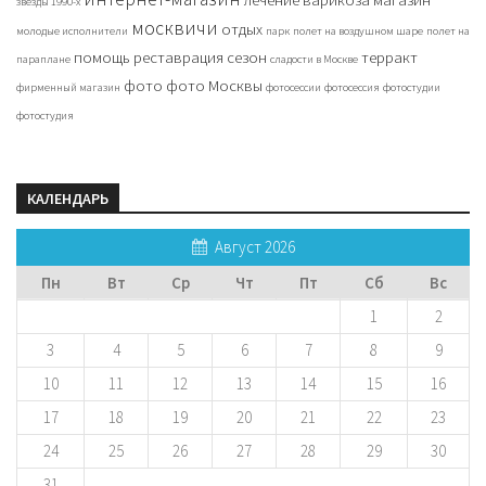
звезды 1990-х
москвичи
отдых
молодые исполнители
парк
полет на воздушном шаре
полет на
помощь
реставрация
сезон
терракт
параплане
сладости в Москве
фото
фото Москвы
фирменный магазин
фотосессии
фотосессия
фотостудии
фотостудия
КАЛЕНДАРЬ
Август 2026
Пн
Вт
Ср
Чт
Пт
Сб
Вс
1
2
3
4
5
6
7
8
9
10
11
12
13
14
15
16
17
18
19
20
21
22
23
24
25
26
27
28
29
30
31