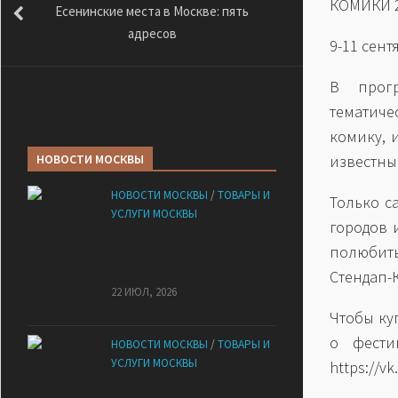
КОМИКИ 
Есенинские места в Москве: пять
адресов
9-11 сент
В прогр
тематиче
комику, 
НОВОСТИ МОСКВЫ
известны
НОВОСТИ МОСКВЫ
/
ТОВАРЫ И
Только с
УСЛУГИ МОСКВЫ
городов 
НМУ 2026 — Как по новым
полюбит
правилам разработать план
при НМУ?
Стендап-
22 ИЮЛ, 2026
Чтобы ку
о фестив
НОВОСТИ МОСКВЫ
/
ТОВАРЫ И
УСЛУГИ МОСКВЫ
https://v
Квартиры от застройщика: