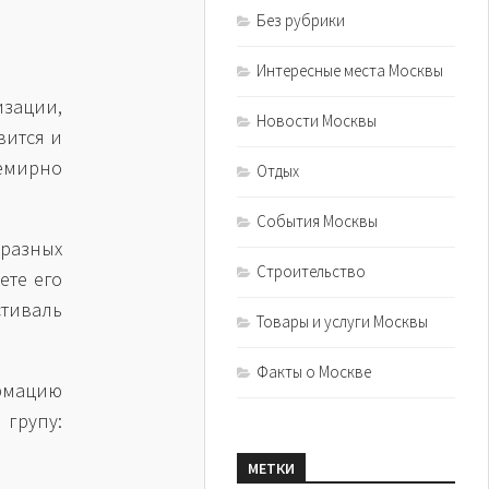
Без рубрики
Интересные места Москвы
зации,
Новости Москвы
вится и
семирно
Отдых
События Москвы
 разных
Строительство
ете его
тиваль
Товары и услуги Москвы
Факты о Москве
ормацию
 групу:
МЕТКИ