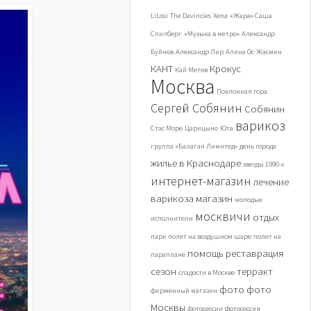
LiLosi
The Davincies
Xena
«Жара» Саша
Спилберг
«Музыка в метро»
Александр
Буйнов
Александр Лир
Алина Ос
Жасмин
КАНТ
Крокус
Кай Метов
Москва
Поклонная гора
Сергей Собянин
Собянин
варикоз
Стас Море
Царицыно
Юта
группа «Балаган Лимитед»
день города
жилье в Краснодаре
звезды 1990-х
интернет-магазин
лечение
варикоза
магазин
молодые
москвичи
отдых
исполнители
парк
полет на воздушном шаре
полет на
помощь
реставрация
параплане
сезон
терракт
сладости в Москве
фото
фото
фирменный магазин
Москвы
фотосессии
фотосессия