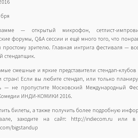
2016
ября
амме — открытый микрофон, сетлист-импрови
ские форумы, Q&A сессии и ещё много того, что понра
и простому зрителю. Главная интрига фестиваля — в
й стендапщик.
амые смешные и яркие представители стендап-клубов
и стран! Если вы любите стендап, или только планиру
ь — не пропустите Московский Международный Фес
Комедии ИНДИ-КОМИКИ 2016.
пить билеты, а также получить более подробную инф
але, заходите на сайт: http://indiecom.ru или в
k.com/bigstandup