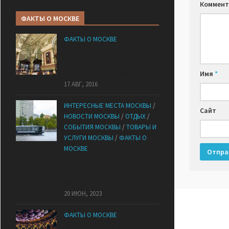
Коммент
ФАКТЫ О МОСКВЕ
ФАКТЫ О МОСКВЕ
История Елисеевского
магазина в Москве. Тайны и
«скелеты в шкафу».
Имя
*
17 АВГ, 2016
ИНТЕРЕСНЫЕ МЕСТА МОСКВЫ
/
Сайт
НОВОСТИ МОСКВЫ
/
ОТДЫХ
/
СОБЫТИЯ МОСКВЫ
/
ТОВАРЫ И
УСЛУГИ МОСКВЫ
/
ФАКТЫ О
МОСКВЕ
Сегодня по Москве-реке
начнут ходить первые
электротрамваи
20 ИЮН, 2023
ФАКТЫ О МОСКВЕ
В какие театры Москвы