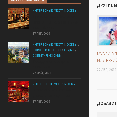
ИНТЕРЕСНЫЕ МЕСТА
ДРУГИЕ 
ИНТЕРЕСНЫЕ МЕСТА МОСКВЫ
Здоровая еда в большом
городе: ТОП-5 аппетитных
мест Москвы
17 АВГ, 2016
ИНТЕРЕСНЫЕ МЕСТА МОСКВЫ
/
НОВОСТИ МОСКВЫ
/
ОТДЫХ
/
МУЗЕЙ О
СОБЫТИЯ МОСКВЫ
ИЛЛЮЗИЙ
Поездки из города на
выходные!
22 АВГ, 2016
27 МАЙ, 2023
ИНТЕРЕСНЫЕ МЕСТА МОСКВЫ
10 ресторанов Москвы с
уникальными кухнями
17 АВГ, 2016
ДОБАВИТ