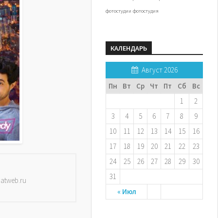
фотостудии
фотостудия
КАЛЕНДАРЬ
Август 2026
Пн
Вт
Ср
Чт
Пт
Сб
Вс
1
2
3
4
5
6
7
8
9
10
11
12
13
14
15
16
17
18
19
20
21
22
23
24
25
26
27
28
29
30
31
datweb.ru
« Июл