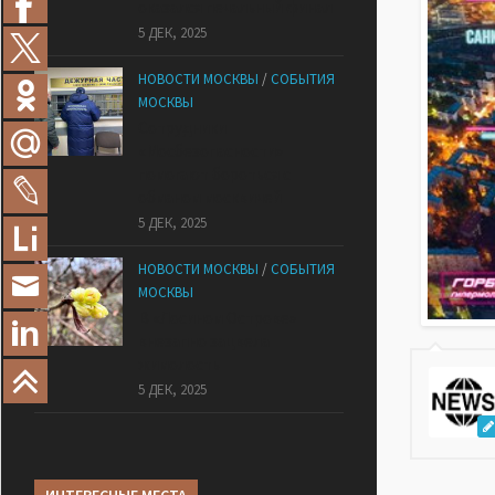
оказался печальный финал
5 ДЕК, 2025
НОВОСТИ МОСКВЫ
/
СОБЫТИЯ
МОСКВЫ
Сотрудники
«Мосбезопасности»
помогают бороться с
обманом москвичей
5 ДЕК, 2025
НОВОСТИ МОСКВЫ
/
СОБЫТИЯ
МОСКВЫ
В «Лосином Острове»
внезапно зацвела
жимолость
5 ДЕК, 2025