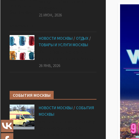
как купить без рисков и
сэкономить
21 ИЮН, 2026
НОВОСТИ МОСКВЫ
/
ОТДЫХ
/
ТОВАРЫ И УСЛУГИ МОСКВЫ
КАНТ: Всё для спорта и
активного отдыха в России
26 ЯНВ, 2026
СОБЫТИЯ МОСКВЫ
НОВОСТИ МОСКВЫ
/
СОБЫТИЯ
МОСКВЫ
«Ноги в унитазе не было»: у
комичного эпизода в
московской квартире