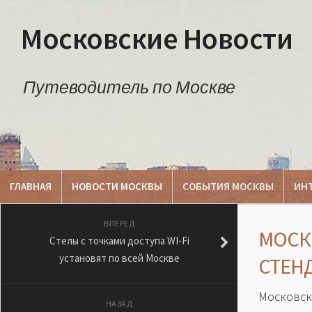
Московские Новости
Путеводитель по Москве
ГЛАВНАЯ
НОВОСТИ МОСКВЫ
СОБЫТИЯ МОСКВЫ
ИН
ВПЕРЕД
МОСК
Стелы с точками доступа WI-Fi
установят по всей Москве
СТЕН
Московс
НАЗАД