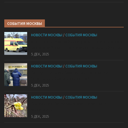
СОБЫТИЯ МОСКВЫ
НОВОСТИ МОСКВЫ
/
СОБЫТИЯ МОСКВЫ
«Ноги в унитазе не было»: у комичного эпизода в
московской квартире оказался печальный финал
5 ДЕК, 2025
НОВОСТИ МОСКВЫ
/
СОБЫТИЯ МОСКВЫ
Сотрудники «Мосбезопасности» помогают
бороться с обманом москвичей
5 ДЕК, 2025
НОВОСТИ МОСКВЫ
/
СОБЫТИЯ МОСКВЫ
В «Лосином Острове» внезапно зацвела
жимолость
5 ДЕК, 2025