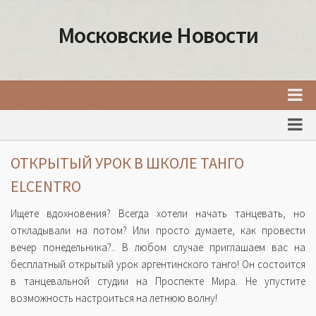
Московские Новости
Главная
Новости Москвы
ОТКРЫТЫЙ УРОК В ШКОЛЕ ТАНГО
События Москвы
ELCENTRO
Интересные места Москвы
Ищете вдохновения? Всегда хотели начать танцевать, но
Факты о Москве
откладывали на потом? Или просто думаете, как провести
вечер понедельника?.. В любом случае приглашаем вас на
Москва
бесплатный открытый урок аргентинского танго! Он состоится
Товары и услуги Москвы
в танцевальной студии на Проспекте Мира. Не упустите
возможность настроиться на летнюю волну!