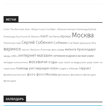
МЕТКИ
LiLosi
The Davincies
Xena
«Жара» Саша Спилберг
«Музыка в метро»
Александр Буйнов
Москва
КАНТ
Крокус
Александр Лир
Алина Ос
Жасмин
Кай Метов
Сергей Собянин
Собянин
Поклонная гора
Стас Море
Царицыно
Юта
варикоз
жилье в Краснодаре
группа «Балаган Лимитед»
день города
интернет-магазин
лечение варикоза
магазин
звезды 1990-х
москвичи
отдых
молодые исполнители
парк
полет на воздушном шаре
полет на
помощь
реставрация
сезон
терракт
параплане
сладости в Москве
фото
фото Москвы
фирменный магазин
фотосессии
фотосессия
фотостудии
фотостудия
КАЛЕНДАРЬ