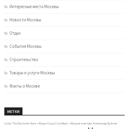
Интересные места Москвы
Новости Москвы
Отдых
События Москвы
Строительство
Товары и услуги Москвы
Факты о Москве
МЕТКИ
LiLosi
The Davincies
Xena
«Жара» Саша Спилберг
«Музыка в метро»
Александр Буйнов