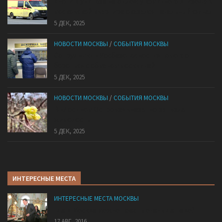
«Ноги в унитазе не было»: у комичного эпизода в
московской квартире оказался печальный финал
5 ДЕК, 2025
НОВОСТИ МОСКВЫ
/
СОБЫТИЯ МОСКВЫ
Сотрудники «Мосбезопасности» помогают
бороться с обманом москвичей
5 ДЕК, 2025
НОВОСТИ МОСКВЫ
/
СОБЫТИЯ МОСКВЫ
В «Лосином Острове» внезапно зацвела
жимолость
5 ДЕК, 2025
ИНТЕРЕСНЫЕ МЕСТА
ИНТЕРЕСНЫЕ МЕСТА МОСКВЫ
Где в Москве можно поесть очень дешево?
17 АВГ, 2016