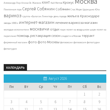
Москва
КАНТ
Крокус
Александр Лир
Алина Ос
Жасмин
Кай Метов
Сергей Собянин
Собянин
Поклонная гора
Стас Море
Царицыно
Юта
варикоз
жилье в Краснодаре
группа «Балаган Лимитед»
день города
интернет-магазин
лечение варикоза
магазин
звезды 1990-х
москвичи
отдых
молодые исполнители
парк
полет на воздушном шаре
полет на
помощь
реставрация
сезон
терракт
параплане
сладости в Москве
фото
фото Москвы
фирменный магазин
фотосессии
фотосессия
фотостудии
фотостудия
КАЛЕНДАРЬ
Август 2026
Пн
Вт
Ср
Чт
Пт
Сб
Вс
1
2
3
4
5
6
7
8
9
10
11
12
13
14
15
16