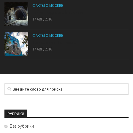
ФАКТЫ О МОСКВЕ
Тайны подземной Москвы
17 АВГ, 2016
ФАКТЫ О МОСКВЕ
Граффити в Вешняках
17 АВГ, 2016
РУБРИКИ
Без рубрики