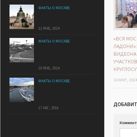
ФАКТЫ О МОСКВЕ
Царь-колокол — самый
большой колокол в мире
12 ЯНВ, 2024
«ВСЯ МОС
ФАКТЫ О МОСКВЕ
ЛАДОНИ»:
17 августа 1928 года в
ВИДЕОНА
Москве открыли стадион
УЧАСТКОВ
«Динамо»
10 ЯНВ, 2024
КРУГЛОС
24 МАР, 202
ФАКТЫ О МОСКВЕ
Водный путь от ЗИЛа до
«Китай-города» займет не
более 20 минут
ДОБАВИТ
17 АВГ, 2016
Коммент