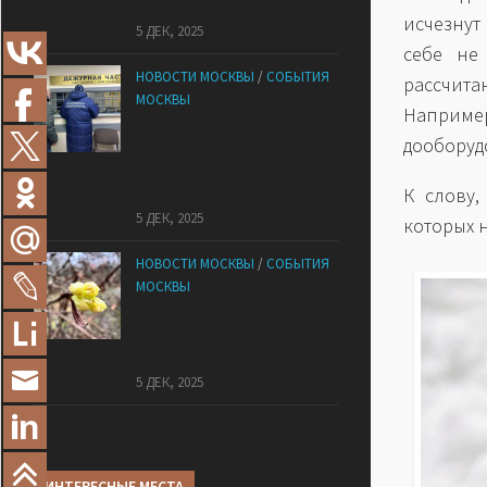
оказался печальный финал
исчезнут
5 ДЕК, 2025
себе не
НОВОСТИ МОСКВЫ
/
СОБЫТИЯ
рассчит
МОСКВЫ
Наприме
Сотрудники
дооборудо
«Мосбезопасности»
помогают бороться с
обманом москвичей
К слову,
5 ДЕК, 2025
которых 
НОВОСТИ МОСКВЫ
/
СОБЫТИЯ
МОСКВЫ
В «Лосином Острове»
внезапно зацвела
жимолость
5 ДЕК, 2025
ИНТЕРЕСНЫЕ МЕСТА