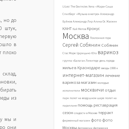
LiLosi
The Davincies
Xena
«Жара» Саша
Спилберг
«Музыка в метро»
Александр
, но до
Буйнов
Александр Лир
Алина Ос
Жасмин
0 штук,
КАНТ
Крокус
Кай Метов
Москва
 первую
Поклонная гора
зошло в
Сергей Собянин
Собянин
варикоз
т плохо
Стас Море
Царицыно
Юта
группа «Балаган Лимитед»
день города
жилье в Краснодаре
звезды 1990-х
склад,
интернет-магазин
лечение
ановки,
варикоза
магазин
молодые
бирать
москвичи
отдых
исполнители
педы из
парк
полет на воздушном шаре
полет на
помощь
реставрация
параплане
сезон
терракт
сладости в Москве
му мы и
фото
фото
фирменный магазин
оро они
Москвы
фотосессии
фотосессия