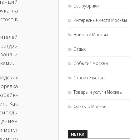
станций
Без рубрики
очка на
стоят в
Интересные места Москвы
Новости Москвы
ителей
ратуры
Отдых
езона и
йками.
События Москвы
родских
Строительство
порядка
Товары и услуги Москвы
оБайк»
ия. Как
Факты о Москве
осипеды
щением
и могут
МЕТКИ
димого