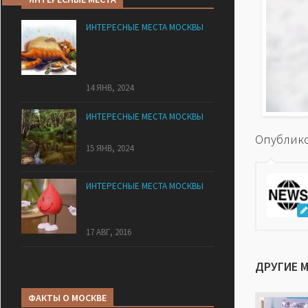
ИНТЕРЕСНЫЕ МЕСТА МОСКВЫ
13 московских кафе, где
средний чек 500 рублей и
меньше!
14 ЯНВ, 2024
ИНТЕРЕСНЫЕ МЕСТА МОСКВЫ
Куда сходить в Бибирево
Опублико
15 ЯНВ, 2024
ИНТЕРЕСНЫЕ МЕСТА МОСКВЫ
Где сдать кровь в Москве за
деньги в 2016 году
17 АВГ, 2016
ДРУГИЕ 
ФАКТЫ О МОСКВЕ