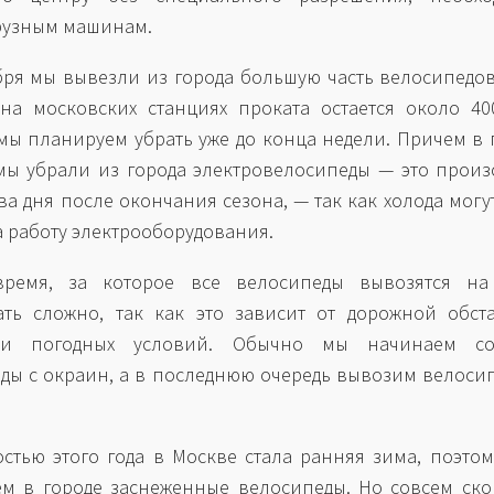
рузным машинам.
бря мы вывезли из города большую часть велосипедов
на московских станциях проката остается около 40
мы планируем убрать уже до конца недели. Причем в
мы убрали из города электровелосипеды — это прои
ва дня после окончания сезона, — так как холода могу
а работу электрооборудования.
время, за которое все велосипеды вывозятся на 
ать сложно, так как это зависит от дорожной обст
и погодных условий. Обычно мы начинаем со
ды с окраин, а в последнюю очередь вывозим велоси
стью этого года в Москве стала ранняя зима, поэто
м в городе заснеженные велосипеды. Но совсем ск