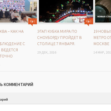
0
0
КВА – КАК НА
ЭТАП КУБКА МИРА ПО
19 НОВЫ
СНОУБОРДУ ПРОЙДЕТ В
МЕТРО О
БЛЮДЕНИЕ С
СТОЛИЦЕ 7 ЯНВАРЯ.
МОСКВЕ
 ВЕДЕТСЯ
29 ДЕК, 2016
14 МАР, 20
УТОЧНО
4
Ь КОММЕНТАРИЙ
арий