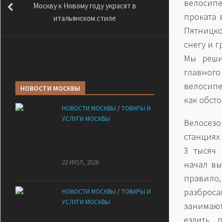
велосипе
Москву к Новому году украсят в
проката 
итальянском стиле
Пятницко
снегу и г
Мы реши
главног
велосипе
НОВОСТИ МОСКВЫ
как обст
НОВОСТИ МОСКВЫ
/
ТОВАРЫ И
УСЛУГИ МОСКВЫ
Велосезо
НМУ 2026 — Как по новым
станциях
правилам разработать план
3 тысяч 
при НМУ?
22 ИЮЛ, 2026
начал вы
правило,
разброс
НОВОСТИ МОСКВЫ
/
ТОВАРЫ И
УСЛУГИ МОСКВЫ
занимают
Квартиры от застройщика:
ездить 