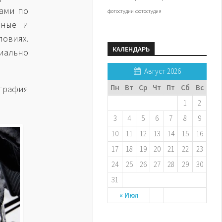
сами по
фотостудии
фотостудия
ьные и
овиях.
КАЛЕНДАРЬ
иально
Август 2026
Пн
Вт
Ср
Чт
Пт
Сб
Вс
графия
1
2
3
4
5
6
7
8
9
10
11
12
13
14
15
16
17
18
19
20
21
22
23
24
25
26
27
28
29
30
31
« Июл