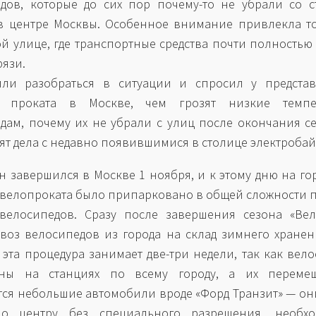
дов, которые до сих пор почему-то не убрали со 
в центре Москвы. Особенное внимание привлекла т
й улице, где транспортные средства почти полностью 
рязи.
ли разобраться в ситуации и спросил у представ
о проката в Москве, чем грозят низкие темпе
дам, почему их не убрали с улиц после окончания с
оят дела с недавно появившимися в столице электроба
н завершился в Москве 1 ноября, и к этому дню на го
 велопроката было припарковано в общей сложности 
велосипедов. Сразу после завершения сезона «Вел
воз велосипедов из города на склад зимнего хранен
 эта процедура занимает две-три недели, так как вел
аны на станциях по всему городу, а их переме
ся небольшие автомобили вроде «Форд Транзит» — он
по центру без специального разрешения, необхо