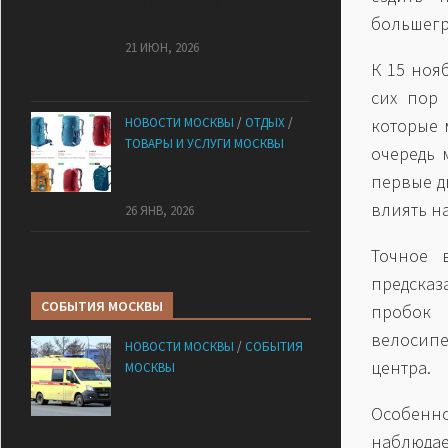
как купить без рисков и
большег
сэкономить
21 ИЮН, 2026
К 15 ноя
сих пор 
НОВОСТИ МОСКВЫ
/
ОТДЫХ
/
которые 
ТОВАРЫ И УСЛУГИ МОСКВЫ
очередь 
КАНТ: Всё для спорта и
первые д
активного отдыха в России
влиять н
26 ЯНВ, 2026
Точное 
предсказ
СОБЫТИЯ МОСКВЫ
пробок 
велосипе
НОВОСТИ МОСКВЫ
/
СОБЫТИЯ
центра.
МОСКВЫ
«Ноги в унитазе не было»: у
комичного эпизода в
Особенно
московской квартире
наблюдае