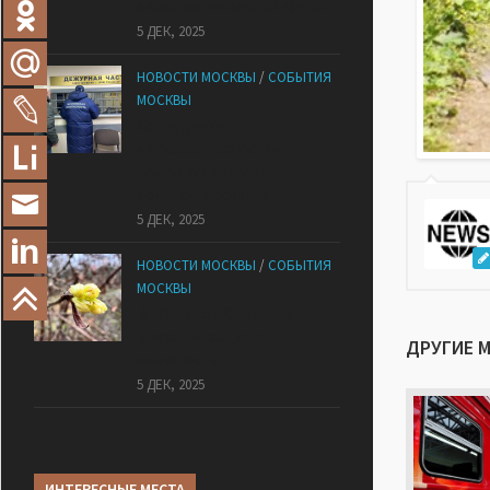
оказался печальный финал
5 ДЕК, 2025
НОВОСТИ МОСКВЫ
/
СОБЫТИЯ
МОСКВЫ
Сотрудники
«Мосбезопасности»
помогают бороться с
обманом москвичей
5 ДЕК, 2025
НОВОСТИ МОСКВЫ
/
СОБЫТИЯ
МОСКВЫ
В «Лосином Острове»
внезапно зацвела
ДРУГИЕ 
жимолость
5 ДЕК, 2025
ИНТЕРЕСНЫЕ МЕСТА