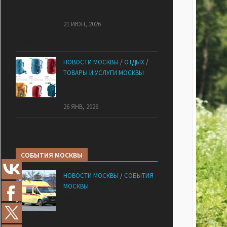
как купить без рисков и
сэкономить
21 ИЮН, 2026
НОВОСТИ МОСКВЫ
/
ОТДЫХ
/
ТОВАРЫ И УСЛУГИ МОСКВЫ
КАНТ: Всё для спорта и
активного отдыха в России
26 ЯНВ, 2026
СОБЫТИЯ МОСКВЫ
НОВОСТИ МОСКВЫ
/
СОБЫТИЯ
МОСКВЫ
«Ноги в унитазе не было»: у
комичного эпизода в
московской квартире