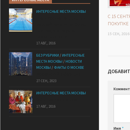
ИНТЕРЕСНЫЕ МЕСТА МОСКВЫ
С 15 СЕН
Где в Москве поплавать в
ПОКУПКЕ
морской воде — подборка
для тех, кто не успел
15 СЕН, 2016
доехать до моря
17 АВГ, 2016
БЕЗ РУБРИКИ
/
ИНТЕРЕСНЫЕ
МЕСТА МОСКВЫ
/
НОВОСТИ
МОСКВЫ
/
ФАКТЫ О МОСКВЕ
ДОБАВИТ
Mocковский кибepпaнк
27 СЕН, 2023
Коммент
ИНТЕРЕСНЫЕ МЕСТА МОСКВЫ
Забытые русские сласти
17 АВГ, 2016
Имя
*