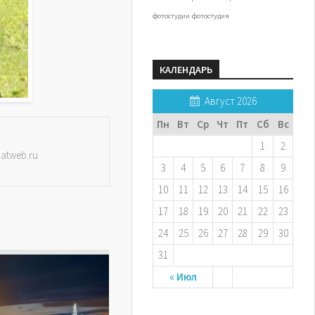
фотостудии
фотостудия
КАЛЕНДАРЬ
Август 2026
Пн
Вт
Ср
Чт
Пт
Сб
Вс
1
2
datweb.ru
3
4
5
6
7
8
9
10
11
12
13
14
15
16
17
18
19
20
21
22
23
24
25
26
27
28
29
30
31
« Июл