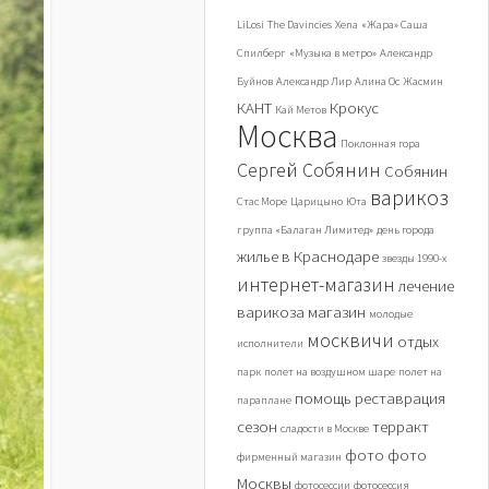
LiLosi
The Davincies
Xena
«Жара» Саша
Спилберг
«Музыка в метро»
Александр
Буйнов
Александр Лир
Алина Ос
Жасмин
КАНТ
Крокус
Кай Метов
Москва
Поклонная гора
Сергей Собянин
Собянин
варикоз
Стас Море
Царицыно
Юта
группа «Балаган Лимитед»
день города
жилье в Краснодаре
звезды 1990-х
интернет-магазин
лечение
варикоза
магазин
молодые
москвичи
отдых
исполнители
парк
полет на воздушном шаре
полет на
помощь
реставрация
параплане
сезон
терракт
сладости в Москве
фото
фото
фирменный магазин
Москвы
фотосессии
фотосессия