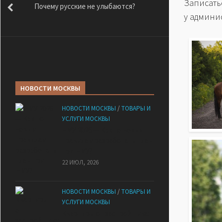
Записать
Почему русские не улыбаются?
у админис
НОВОСТИ МОСКВЫ
НОВОСТИ МОСКВЫ
/
ТОВАРЫ И
УСЛУГИ МОСКВЫ
НМУ 2026 — Как по новым
правилам разработать план
при НМУ?
22 ИЮЛ, 2026
НОВОСТИ МОСКВЫ
/
ТОВАРЫ И
УСЛУГИ МОСКВЫ
Квартиры от застройщика: