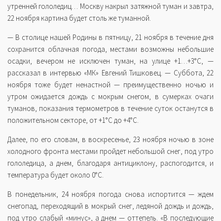
утренней гололедиц… Москву накрыл затяжной туман и завтра,
22 ноября картина будет столь же туманной.
— В столице нашей Родины в пятницу, 21 ноября в течение дня
сохранится облачная погода, местами возможны небольшие
осадки, вечером не исключен туман, на улице +1…+3°C, —
рассказал в интервью «МК» Евгений Тишковец. — Суббота, 22
ноября тоже будет ненастной — преимущественно ночью и
утром ожидается дождь с мокрым снегом, в сумерках очаги
туманов, показания термометров в течение суток останутся в
положительном секторе, от +1°C до +4°C.
Далее, по его словам, в воскресенье, 23 ноября ночью в зоне
холодного фронта местами пройдет небольшой снег, под утро
гололедица, а днем, благодаря антициклону, распогодится, и
температура будет около 0°C.
В понедельник, 24 ноября погода снова испортится — ждем
снегопад, переходящий в мокрый снег, ледяной дождь и дождь,
под утро слабый «минус», а днем — оттепель. «В последующие