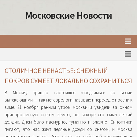
Московские Новости
Главная
Новости Москвы
СТОЛИЧНОЕ НЕНАСТЬЕ: СНЕЖНЫЙ
События Москвы
ПОКРОВ СУМЕЕТ ЛОКАЛЬНО СОХРАНИТЬСЯ
Интересные места Москвы
В Москву пришло настоящее «предзимье» со всеми
Факты о Москве
вытекающими — так метеорологи называют переход от осени к
зиме. 21 ноября ранним утром москвичи увидели за окном
Москва
припорошенную снегом землю, но вскоре его смыл легкий
Товары и услуги Москвы
дождик. Днем было пасмурно, туманно и влажно. Синоптики
пугают, что нас ждут ледяные дожди со снегом, и Москва
превратится в каток. Что ждать от небесной канцелярии в