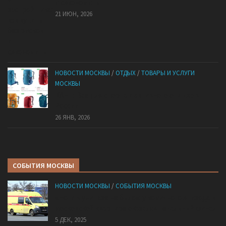
и сэкономить
21 ИЮН, 2026
НОВОСТИ МОСКВЫ
/
ОТДЫХ
/
ТОВАРЫ И УСЛУГИ
МОСКВЫ
КАНТ: Всё для спорта и активного отдыха в
России
26 ЯНВ, 2026
СОБЫТИЯ МОСКВЫ
НОВОСТИ МОСКВЫ
/
СОБЫТИЯ МОСКВЫ
«Ноги в унитазе не было»: у комичного эпизода в
московской квартире оказался печальный финал
5 ДЕК, 2025