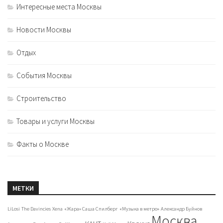
Интересные места Москвы
Новости Москвы
Отдых
События Москвы
Строительство
Товары и услуги Москвы
Факты о Москве
МЕТКИ
LiLosi
The Davincies
Xena
«Жара» Саша Спилберг
«Музыка в метро»
Александр Буйнов
Москва