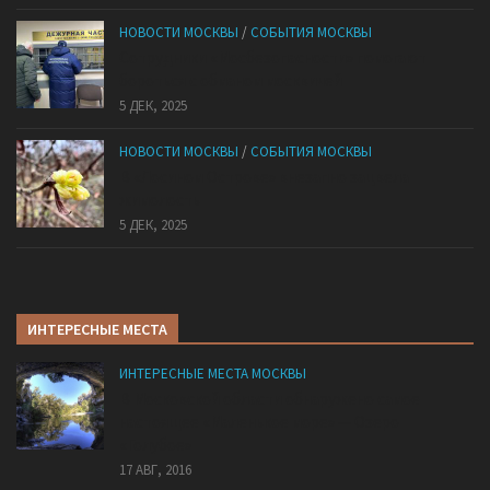
НОВОСТИ МОСКВЫ
/
СОБЫТИЯ МОСКВЫ
Сотрудники «Мосбезопасности» помогают
бороться с обманом москвичей
5 ДЕК, 2025
НОВОСТИ МОСКВЫ
/
СОБЫТИЯ МОСКВЫ
В «Лосином Острове» внезапно зацвела
жимолость
5 ДЕК, 2025
ИНТЕРЕСНЫЕ МЕСТА
ИНТЕРЕСНЫЕ МЕСТА МОСКВЫ
В Московской области обнаружено самое
настоящее «Маленькое море» — Озеро
«Голубое»
17 АВГ, 2016