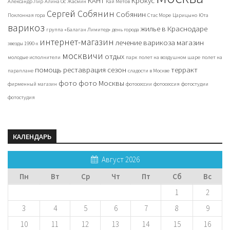
КАНТ
Крокус
Александр Лир
Алина Ос
Жасмин
Кай Метов
Сергей Собянин
Собянин
Поклонная гора
Стас Море
Царицыно
Юта
варикоз
жилье в Краснодаре
группа «Балаган Лимитед»
день города
интернет-магазин
лечение варикоза
магазин
звезды 1990-х
москвичи
отдых
молодые исполнители
парк
полет на воздушном шаре
полет на
помощь
реставрация
сезон
терракт
параплане
сладости в Москве
фото
фото Москвы
фирменный магазин
фотосессии
фотосессия
фотостудии
фотостудия
КАЛЕНДАРЬ
Август 2026
Пн
Вт
Ср
Чт
Пт
Сб
Вс
1
2
3
4
5
6
7
8
9
10
11
12
13
14
15
16