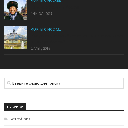
ФАКТЫ О МОСКВЕ
Китайский след в Москве
14 ИЮЛ, 2017
ФАКТЫ О МОСКВЕ
Как узнать, который час показывают «Часы мира»
в центре Москвы?
17 АВГ, 2016
РУБРИКИ
Без рубрики