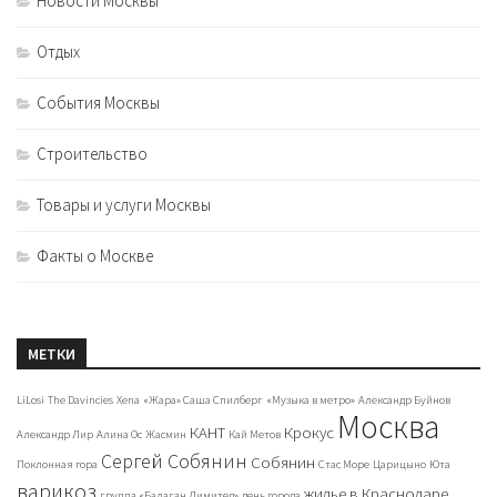
Новости Москвы
Отдых
События Москвы
Строительство
Товары и услуги Москвы
Факты о Москве
МЕТКИ
LiLosi
The Davincies
Xena
«Жара» Саша Спилберг
«Музыка в метро»
Александр Буйнов
Москва
КАНТ
Крокус
Александр Лир
Алина Ос
Жасмин
Кай Метов
Сергей Собянин
Собянин
Поклонная гора
Стас Море
Царицыно
Юта
варикоз
жилье в Краснодаре
группа «Балаган Лимитед»
день города