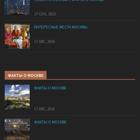
Mocковский кибepпaнк
27 СЕН, 2023
ИНТЕРЕСНЫЕ МЕСТА МОСКВЫ
Забытые русские сласти
17 АВГ, 2016
ФАКТЫ О МОСКВЕ
ФАКТЫ О МОСКВЕ
В какой районе Москвы самые дорогие
квартиры?
17 АВГ, 2016
ФАКТЫ О МОСКВЕ
Расстояние от Москвы до других городов России
и СНГ