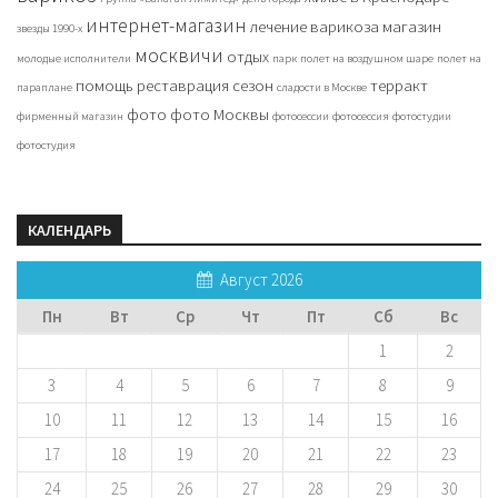
интернет-магазин
лечение варикоза
магазин
звезды 1990-х
москвичи
отдых
молодые исполнители
парк
полет на воздушном шаре
полет на
помощь
реставрация
сезон
терракт
параплане
сладости в Москве
фото
фото Москвы
фирменный магазин
фотосессии
фотосессия
фотостудии
фотостудия
КАЛЕНДАРЬ
Август 2026
Пн
Вт
Ср
Чт
Пт
Сб
Вс
1
2
3
4
5
6
7
8
9
10
11
12
13
14
15
16
17
18
19
20
21
22
23
24
25
26
27
28
29
30