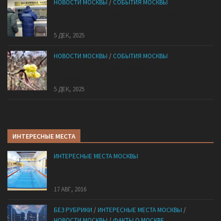
НОВОСТИ МОСКВЫ
/
СОБЫТИЯ МОСКВЫ
Сотрудники «Мосбезопасности» помогают
бороться с обманом москвичей
5 ДЕК, 2025
НОВОСТИ МОСКВЫ
/
СОБЫТИЯ МОСКВЫ
В «Лосином Острове» внезапно зацвела
жимолость
5 ДЕК, 2025
ИНТЕРЕСНЫЕ МЕСТА
ИНТЕРЕСНЫЕ МЕСТА МОСКВЫ
Где в Москве поплавать в морской воде —
подборка для тех, кто не успел доехать до моря
17 АВГ, 2016
БЕЗ РУБРИКИ
/
ИНТЕРЕСНЫЕ МЕСТА МОСКВЫ
/
НОВОСТИ МОСКВЫ
/
ФАКТЫ О МОСКВЕ