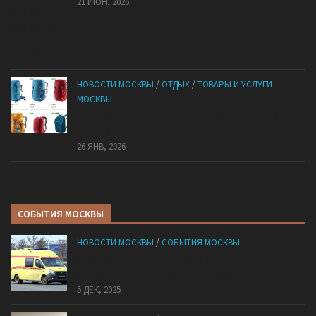
21 ИЮН, 2026
НОВОСТИ МОСКВЫ
/
ОТДЫХ
/
ТОВАРЫ И УСЛУГИ
МОСКВЫ
КАНТ: Всё для спорта и активного отдыха в
России
26 ЯНВ, 2026
СОБЫТИЯ МОСКВЫ
НОВОСТИ МОСКВЫ
/
СОБЫТИЯ МОСКВЫ
«Ноги в унитазе не было»: у комичного эпизода в
московской квартире оказался печальный финал
5 ДЕК, 2025