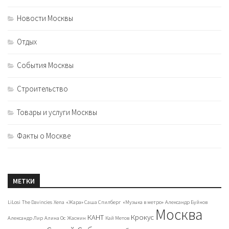
Новости Москвы
Отдых
События Москвы
Строительство
Товары и услуги Москвы
Факты о Москве
МЕТКИ
LiLosi
The Davincies
Xena
«Жара» Саша Спилберг
«Музыка в метро»
Александр Буйнов
Москва
КАНТ
Крокус
Александр Лир
Алина Ос
Жасмин
Кай Метов