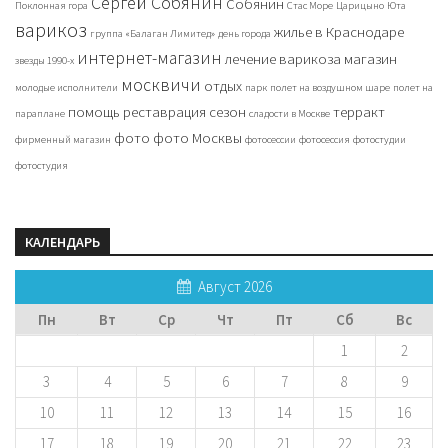
Сергей Собянин
Собянин
Поклонная гора
Стас Море
Царицыно
Юта
варикоз
жилье в Краснодаре
группа «Балаган Лимитед»
день города
интернет-магазин
лечение варикоза
магазин
звезды 1990-х
москвичи
отдых
молодые исполнители
парк
полет на воздушном шаре
полет на
помощь
реставрация
сезон
терракт
параплане
сладости в Москве
фото
фото Москвы
фирменный магазин
фотосессии
фотосессия
фотостудии
фотостудия
КАЛЕНДАРЬ
Август 2026
Пн
Вт
Ср
Чт
Пт
Сб
Вс
1
2
3
4
5
6
7
8
9
10
11
12
13
14
15
16
17
18
19
20
21
22
23