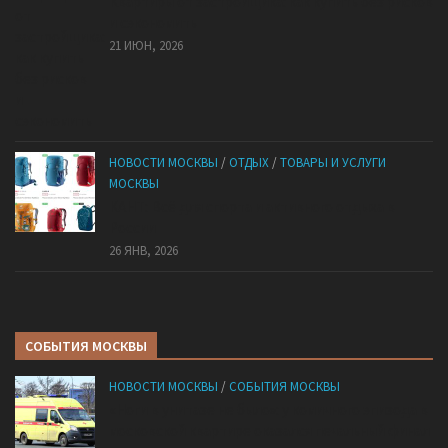
Квартиры от застройщика: как купить без рисков
и сэкономить
21 ИЮН, 2026
НОВОСТИ МОСКВЫ
/
ОТДЫХ
/
ТОВАРЫ И УСЛУГИ
МОСКВЫ
КАНТ: Всё для спорта и активного отдыха в
России
26 ЯНВ, 2026
СОБЫТИЯ МОСКВЫ
НОВОСТИ МОСКВЫ
/
СОБЫТИЯ МОСКВЫ
«Ноги в унитазе не было»: у комичного эпизода в
московской квартире оказался печальный финал