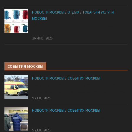
НОВОСТИ МОСКВЫ
/
ОТДЫХ
/
ТОВАРЫ И УСЛУГИ
МОСКВЫ
КАНТ: Всё для спорта и активного отдыха в
России
26 ЯНВ, 2026
СОБЫТИЯ МОСКВЫ
НОВОСТИ МОСКВЫ
/
СОБЫТИЯ МОСКВЫ
«Ноги в унитазе не было»: у комичного эпизода в
московской квартире оказался печальный финал
5 ДЕК, 2025
НОВОСТИ МОСКВЫ
/
СОБЫТИЯ МОСКВЫ
Сотрудники «Мосбезопасности» помогают
бороться с обманом москвичей
5 ДЕК, 2025