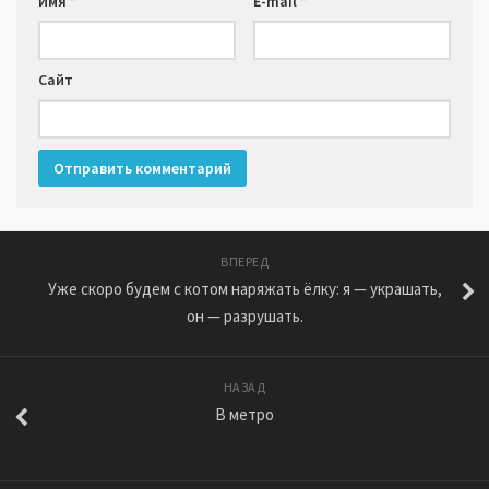
Имя
*
E-mail
*
Сайт
ВПЕРЕД
Уже скоро будем с котом наряжать ёлку: я — украшать,
он — разрушать.
НАЗАД
В метро