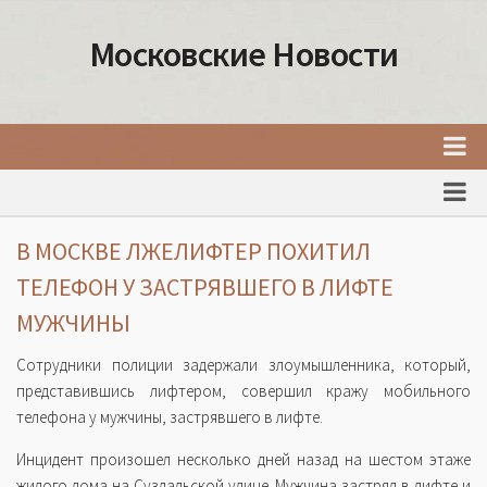
Московские Новости
Главная
Новости Москвы
В МОСКВЕ ЛЖЕЛИФТЕР ПОХИТИЛ
События Москвы
ТЕЛЕФОН У ЗАСТРЯВШЕГО В ЛИФТЕ
Интересные места Москвы
МУЖЧИНЫ
Факты о Москве
Сотрудники полиции задержали злоумышленника, который,
Москва
представившись лифтером, совершил кражу мобильного
телефона у мужчины, застрявшего в лифте.
Товары и услуги Москвы
Инцидент произошел несколько дней назад на шестом этаже
жилого дома на Суздальской улице. Мужчина застрял в лифте и