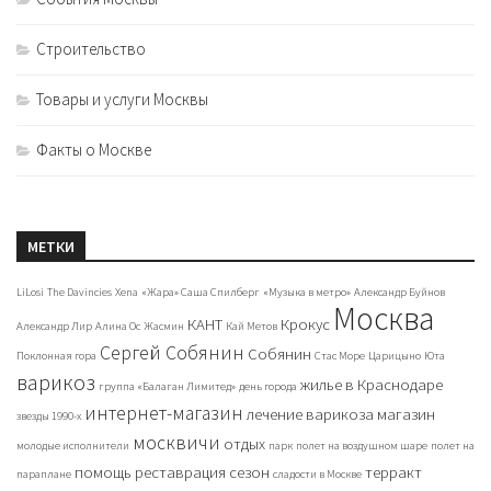
Строительство
Товары и услуги Москвы
Факты о Москве
МЕТКИ
LiLosi
The Davincies
Xena
«Жара» Саша Спилберг
«Музыка в метро»
Александр Буйнов
Москва
КАНТ
Крокус
Александр Лир
Алина Ос
Жасмин
Кай Метов
Сергей Собянин
Собянин
Поклонная гора
Стас Море
Царицыно
Юта
варикоз
жилье в Краснодаре
группа «Балаган Лимитед»
день города
интернет-магазин
лечение варикоза
магазин
звезды 1990-х
москвичи
отдых
молодые исполнители
парк
полет на воздушном шаре
полет на
помощь
реставрация
сезон
терракт
параплане
сладости в Москве