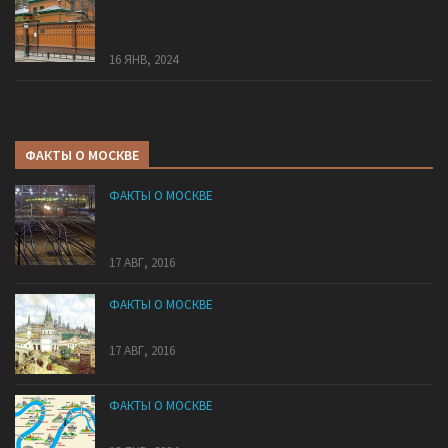
Дома-музеи писателей и поэтов в Москве и
Московской области
16 ЯНВ, 2024
ФАКТЫ О МОСКВЕ
ФАКТЫ О МОСКВЕ
Расстояние от Москвы до других городов России
и СНГ
17 АВГ, 2016
ФАКТЫ О МОСКВЕ
7 холмов Москвы
17 АВГ, 2016
ФАКТЫ О МОСКВЕ
Самые интересные факты о Москва-реке