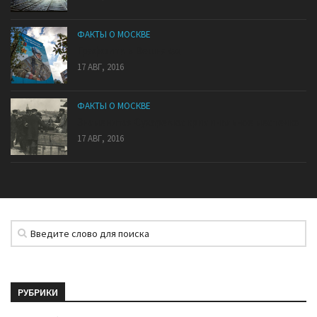
ФАКТЫ О МОСКВЕ
Граффити в Вешняках
17 АВГ, 2016
ФАКТЫ О МОСКВЕ
Знаменитая Сухаревка: криминальное местечко
17 АВГ, 2016
РУБРИКИ