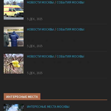
НОВОСТИ МОСКВЫ
/
СОБЫТИЯ МОСКВЫ
«Ноги в унитазе не было»: у комичного эпизода в
московской квартире оказался печальный финал
5 ДЕК, 2025
НОВОСТИ МОСКВЫ
/
СОБЫТИЯ МОСКВЫ
Сотрудники «Мосбезопасности» помогают
бороться с обманом москвичей
5 ДЕК, 2025
НОВОСТИ МОСКВЫ
/
СОБЫТИЯ МОСКВЫ
В «Лосином Острове» внезапно зацвела
жимолость
5 ДЕК, 2025
ИНТЕРЕСНЫЕ МЕСТА
ИНТЕРЕСНЫЕ МЕСТА МОСКВЫ