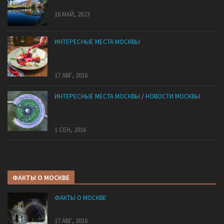
7 самых красивых мостов Москвы
16 МАЙ, 2023
ИНТЕРЕСНЫЕ МЕСТА МОСКВЫ
Куда пригласить на свидание, если вы уже
встречаетесь сто лет
17 АВГ, 2016
ИНТЕРЕСНЫЕ МЕСТА МОСКВЫ
/
НОВОСТИ МОСКВЫ
Парк «Царицыно», умопомрачительный вид
сверху
1 СЕН, 2016
ФАКТЫ О МОСКВЕ
ФАКТЫ О МОСКВЕ
Тайны подземной Москвы
17 АВГ, 2016