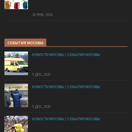
КАНТ: Всё для спорта и активного отдыха в
России
26 ЯНВ, 2026
СОБЫТИЯ МОСКВЫ
НОВОСТИ МОСКВЫ
/
СОБЫТИЯ МОСКВЫ
«Ноги в унитазе не было»: у комичного эпизода в
московской квартире оказался печальный финал
5 ДЕК, 2025
НОВОСТИ МОСКВЫ
/
СОБЫТИЯ МОСКВЫ
Сотрудники «Мосбезопасности» помогают
бороться с обманом москвичей
5 ДЕК, 2025
НОВОСТИ МОСКВЫ
/
СОБЫТИЯ МОСКВЫ
В «Лосином Острове» внезапно зацвела
жимолость