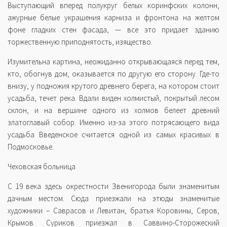
Выступающий вперед полукруг белых коринфских колонн,
ажурные белые украшения карниза и фронтона на желтом
фоне гладких стен фасада, — все это придает зданию
торжественную приподнятость, изящество.
Изумительна картина, неожиданно открывающаяся перед тем,
кто, обогнув дом, оказывается по другую его сторону. Где-то
внизу, у подножия крутого древнего берега, на котором стоит
усадьба, течет река. Вдали виден холмистый, покрытый лесом
склон, и на вершине одного из холмов белеет древний
златоглавый собор. Именно из-за этого потрясающего вида
усадьба Введенское считается одной из самых красивых в
Подмосковье.
Чеховская больница
С 19 века здесь окрестности Звенигорода были знаменитым
дачным местом. Сюда приезжали на этюды знаменитые
художники – Саврасов и Левитан, братья Коровины, Серов,
Крымов. Суриков приезжал в Саввино-Сторожеский