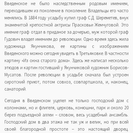
Введенское не было наследственным родовым имением,
переходившем из поколение в поколение. Владельцы его часто
менялись. В 1884 году усадьбу купил граф С.Д. Шереметев, внук
знаменитой крепостной актрисы Прасковьи Жемчуговой. Это
имение граф отдал в приданое за дочерью, муж которой граф
Гудович владел имением до революции. Одно время здесь жила
художница Якунчикова, ее картины с изображением
Введенского можно сегодня увидеть в Третьяковке. В частности
картину «Из окна старого дома». Здесь же написал несколько
этюдов и картин гостивший у Якунчиковой художник Борисов-
Мусатов. После революции в усадьбе сначала был устроен
сиротский приют, потом совхоз, совпартшкола, и, наконец,
санаторий.
Сегодня в Введенском уцелел не только господский дом с
колоннами, но и флигеля, церковь, конюшни, парк и около 20
берез подъездной аллеи – словом, весь усадебный ансамбль.
Господский дом в два этажа не так уж и велик, но при всей
своей благородной простоте – это настоящий дворец.