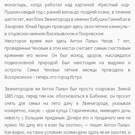
монастырь, когда работал над картиной «Крестный ход».
Пушкин каждый год с ранней весны до поздней осени, в течение
шести лет, жил близ Звенигорода в имении бабушки Ганнибал в
Захарове. Юный Герцен проводил здесь свои летние каникулы –
в отцовских имениях Васильевском и Покровском.
Некоторое время жил здесь Антон Палыч Чехов. 7 лет,
проведенные Чеховым в этих местах считают самым счастливым
временем его жизни. Он был молод, здоров, наслаждался
подмосковной природой. Был неистощим на выдумки и
остроты. Семья Чеховых летние месяцы проводила в
Воскресенске – теперь это город Истра.
Звенигородом же Антон Палыч был просто очарован. Зимой
1885 года, перед тем как обосноваться в Бабкине, он просит
снять для семьи на лето дачу в Звенигороде, указывая
конкретно, какую – «дом купца Стариченкова, имеющего дочь
невесту с большим приданым. Дочери его и приданого мне не
нужно. Но дачу его я взял бы охотно», — пишет Антон Палыч.
Как видно, на таких условиях хозяин дачи сдать ее не захотел, и