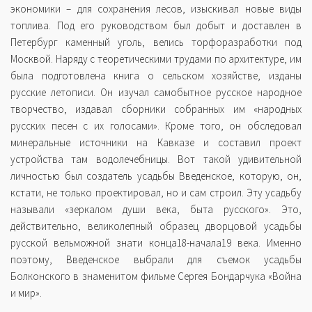
экономики – для сохранения лесов, изыскивал новые виды
топлива. Под его руководством был добыт и доставлен в
Петербург каменный уголь, велись торфоразработки под
Москвой. Наряду с теоретическими трудами по архитектуре, им
была подготовлена книга о сельском хозяйстве, изданы
русские летописи. Он изучал самобытное русское народное
творчество, издавал сборники собранных им «народных
русских песен с их голосами». Кроме того, он обследовал
минеральные источники на Кавказе и составил проект
устройства там водолечебницы. Вот такой удивительной
личностью был создатель усадьбы Введенское, которую, он,
кстати, не только проектировал, но и сам строил. Эту усадьбу
называли «зеркалом души века, быта русского». Это,
действительно, великолепный образец дворцовой усадьбы
русской вельможной знати конца18-начала19 века. Именно
поэтому, Введенское выбрали для съемок усадьбы
Болконского в знаменитом фильме Сергея Бондарчука «Война
и мир».