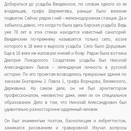
Добираться до усадьбы Введенское, по словам одного из ее
владельцев, графа Шереметева, раньше было великим
подвигом. Сейчас рядом с ней – железнодорожная станция. Да и
забылось давно, что когда-то была здесь барская усадьба. Ведь
уже 70 лет в этих стенах находится известный санаторий.
Введенским по-прежнему называется только село, возле
которого в 18 веке и выросла усадьба. Село было Дорцовым.
Еще в 16 веке им жаловали князей и бояр. Рядом была вотчина
Дмитрия Пожарского. Создателем усадьбы был Николай
Александрович Львов – легендарная личность в русской
истории. По его проектам возводились прекрасные здания по
заказам Екатерины 2. Павла 1, графа Ворнцова, Вяземского,
Державина. На самом деле, он не был архитектором
профессионалом, неизвестно даже, имел ли он специальное
образование. Дело в том, что Николай Александрович был
удивительно разносторонне одаренный человек.
Он был знаменитым поэтом, баснописцем и либреттистом,
занимался рисованием и гравировкой. Изучал вопросы