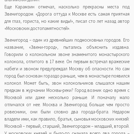
Еще Карамзин отмечал, насколько прекрасны места под
Звенигородом. «Дорога оттуда к Москве есть самая приятная
для глаз, гориста, но какие виды!», писал сто лет назад автор
«Московских достопамятностей».
Звенигород – один из древнейших подмосковных городов. Его
название, «Звени-город», пытались объяснить издавна.
Говорили о колокольном звоне знаменитого монастырского
колокола, отлитого в 17 веке. Он первым встречал вражеские
набеги и звоном предупреждал Москву об опасности. Но сам
город был основан гораздо раньше, чем в монастыре появился
колокол. Может быть, звон колокольчиков слышался нашим
предкам в журчании Москвы-реки? Город возник одно время с
Москвой или даже несколько раньше. И поначалу мало
отличался от нее. Москва и Звенигород больше чем просто
ровесники, они были словно два города-брата. Недаром
владели ими, как правило, братья, сыновья московских князей:
Москвой – первый, старший, Звенигородом – младший, второй.
У московских князей и было-то сначала всего два города –