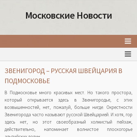
Московские Новости
Главная
Новости Москвы
ЗВЕНИГОРОД – РУССКАЯ ШВЕЙЦАРИЯ В
События Москвы
ПОДМОСКОВЬЕ
Интересные места Москвы
В Подмосковье много красивых мест. Но такого простора,
Факты о Москве
который открывается здесь в Звенигородье, с этих
возвышенностей, нет, пожалуй, больше нигде. Окрестности
Москва
Звенигорода часто называют русской Швейцарией. И хотя, гор
Товары и услуги Москвы
здесь нет, но этот своеобразный холмистый пейзаж,
действительно, напоминает волнистое плоскогорье
альпийских долин.