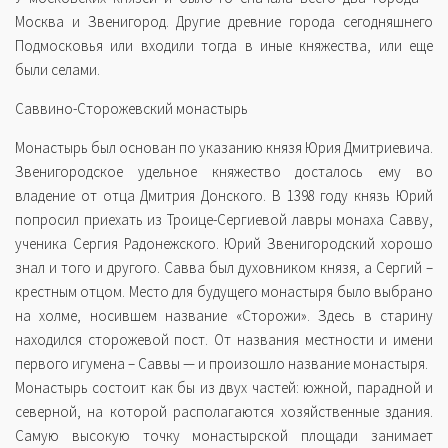
Москва и Звенигород. Другие древние города сегодняшнего
Подмосковья или входили тогда в иные княжества, или еще
были селами.
Саввино-Сторожевский монастырь
Монастырь был основан по указанию князя Юрия Дмитриевича.
Звенигородское удельное княжество досталось ему во
владение от отца Дмитрия Донского. В 1398 году князь Юрий
попросил приехать из Троице-Сергиевой лавры монаха Савву,
ученика Сергия Радонежского. Юрий Звенигородский хорошо
знал и того и другого. Савва был духовником князя, а Сергий –
крестным отцом. Место для будущего монастыря было выбрано
на холме, носившем название «Сторожи». Здесь в старину
находился сторожевой пост. От названия местности и имени
первого игумена – Саввы — и произошло название монастыря.
Монастырь состоит как бы из двух частей: южной, парадной и
северной, на которой располагаются хозяйственные здания.
Самую высокую точку монастырской площади занимает