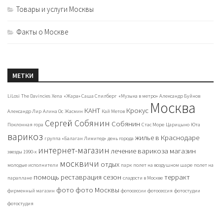
Товары и услуги Москвы
Факты о Москве
МЕТКИ
LiLosi
The Davincies
Xena
«Жара» Саша Спилберг
«Музыка в метро»
Александр Буйнов
Москва
КАНТ
Крокус
Александр Лир
Алина Ос
Жасмин
Кай Метов
Сергей Собянин
Собянин
Поклонная гора
Стас Море
Царицыно
Юта
варикоз
жилье в Краснодаре
группа «Балаган Лимитед»
день города
интернет-магазин
лечение варикоза
магазин
звезды 1990-х
москвичи
отдых
молодые исполнители
парк
полет на воздушном шаре
полет на
помощь
реставрация
сезон
терракт
параплане
сладости в Москве
фото
фото Москвы
фирменный магазин
фотосессии
фотосессия
фотостудии
фотостудия