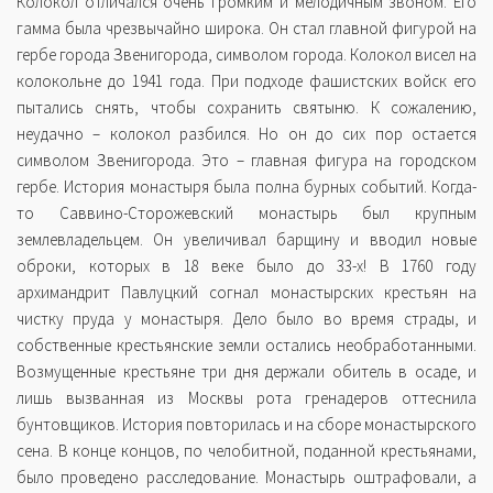
Колокол отличался очень громким и мелодичным звоном. Его
гамма была чрезвычайно широка. Он стал главной фигурой на
гербе города Звенигорода, символом города. Колокол висел на
колокольне до 1941 года. При подходе фашистских войск его
пытались снять, чтобы сохранить святыню. К сожалению,
неудачно – колокол разбился. Но он до сих пор остается
символом Звенигорода. Это – главная фигура на городском
гербе. История монастыря была полна бурных событий. Когда-
то Саввино-Сторожевский монастырь был крупным
землевладельцем. Он увеличивал барщину и вводил новые
оброки, которых в 18 веке было до 33-х! В 1760 году
архимандрит Павлуцкий согнал монастырских крестьян на
чистку пруда у монастыря. Дело было во время страды, и
собственные крестьянские земли остались необработанными.
Возмущенные крестьяне три дня держали обитель в осаде, и
лишь вызванная из Москвы рота гренадеров оттеснила
бунтовщиков. История повторилась и на сборе монастырского
сена. В конце концов, по челобитной, поданной крестьянами,
было проведено расследование. Монастырь оштрафовали, а