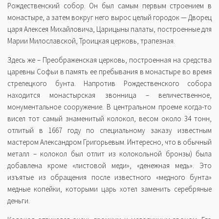
Рождественский собор. Он был самым первым строением в
монастыре, а затем вокруг него вырос целый городок — Дворец
царя Алексея Михайловича, Царицыны палаты, построенные для
Марии Милославской, Троицкая церковь, трапезная.
Здесь же – Преображенская церковь, построенная на средства
царевны Софьи в память ее пребывания в монастыре во время
стрелецкого бунта. Напротив Рождественского собора
находится монастырская звонница – величественное,
монументальное сооружение. В центральном проеме когда-то
висел тот самый знаменитый колокол, весом около 34 тонн,
отлитый в 1667 году по специальному заказу известным
мастером Александром Григорьевым. Интересно, что в обычный
металл – колокол был отлит из колокольной бронзы) была
добавлена кроме «листовой меди», «денежная медь». Это
изъятые из обращения после известного «медного бунта»
медные копейки, которыми царь хотел заменить серебряные
деньги.