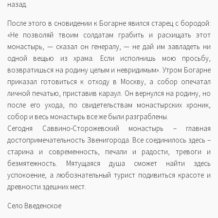
назад.
После этого в сновидении к Богарне явился старец с бородой:
«Не позволяй твоим солдатам грабить и расхищать этот
монастырь, — сказал он генералу, — не дай им завладеть ни
одной вещью из храма. Если исполнишь мою просьбу,
возвратишься на родину целым и невридимым». Утром Богарне
приказал готовиться к отходу в Москву, а собор опечатал
личной печатью, приставив караул. Он вернулся на родину, но
после его ухода, по свидетельствам монастырских хроник,
собор и весь монастырь все же были разграблены.
Сегодня Саввино-Сторожевский монастырь – главная
достопримечательность Звенигорода. Все соединилось здесь –
старина и современность, печали и радости, тревоги и
безмятежность. Мятущаяся душа сможет найти здесь
успокоение, а любознательный турист подивиться красоте и
древности здешних мест.
Село Введенское