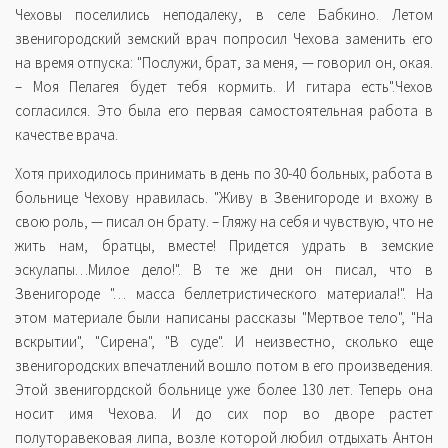
Чеховы поселились неподалеку, в селе Бабкино. Летом
звенигородский земский врач попросил Чехова заменить его
на время отпуска: "Послужи, брат, за меня, — говорил он, окая.
– Моя Пелагея будет тебя кормить. И гитара есть".Чехов
согласился. Это была его первая самостоятельная работа в
качестве врача.
Хотя приходилось принимать в день по 30-40 больных, работа в
больнице Чехову нравилась. "Живу в Звенигороде и вхожу в
свою роль, — писал он брату. – Гляжу на себя и чувствую, что не
жить нам, братцы, вместе! Придется удрать в земские
эскулапы…Милое дело!". В те же дни он писал, что в
Звенигороде "… масса беллетристического материала!". На
этом материале были написаны рассказы "Мертвое тело", "На
вскрытии", "Сирена", "В суде". И неизвестно, сколько еще
звенигородских впечатлений вошло потом в его произведения.
Этой звенигордской больнице уже более 130 лет. Теперь она
носит имя Чехова. И до сих пор во дворе растет
полуторавековая липа, возле которой любил отдыхать Антон