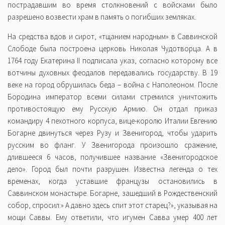
пострадавшим во время столкновений с войсками было
разрешено возвести храм в память о погибших земляках.
На средства вдов и сирот, «тщанием народным» в Саввинской
Слободе была построена церковь Николая Чудотворца. А в
1764 году Екатерина II подписала указ, согласно которому все
вотчины духовных феодалов передавались государству. В 19
веке на город обрушилась беда – война с Наполеоном. После
Бородина император всеми силами стремился уничтожить
противостоящую ему Русскую Армию. Он отдал приказ
командиру 4 пехотного корпуса, вице-королю Италии Евгению
Богарне двинуться через Рузу и Звенигород, чтобы ударить
русским во фланг. У Звенигорода произошло сражение,
длившееся 6 часов, получившее название «Звенигородское
дело». Город был почти разрушен. Известна легенда о тех
временах, когда уставшие французы остановились в
Саввинском монастыре. Богарне, зашедший в Рождественский
собор, спросил:» А давно здесь спит этот старец?», указывая на
мощи Саввы. Ему ответили, что игумен Савва умер 400 лет