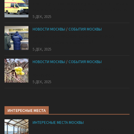
«Ноги в унитазе не было»: у комичного эпизода в
московской квартире оказался печальный финал
5 ДЕК, 2025
НОВОСТИ МОСКВЫ
/
СОБЫТИЯ МОСКВЫ
Сотрудники «Мосбезопасности» помогают
бороться с обманом москвичей
5 ДЕК, 2025
НОВОСТИ МОСКВЫ
/
СОБЫТИЯ МОСКВЫ
В «Лосином Острове» внезапно зацвела
жимолость
5 ДЕК, 2025
ИНТЕРЕСНЫЕ МЕСТА
ИНТЕРЕСНЫЕ МЕСТА МОСКВЫ
Рестораны с панорамным видом в Москве