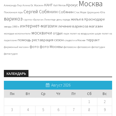
Москва
КАНТ
Крокус
Александр Лир
Алина Ос
Жасмин
Кай Метов
Сергей Собянин
Собянин
Поклонная гора
Стас Море
Царицыно
Юта
варикоз
жилье в Краснодаре
группа «Балаган Лимитед»
день города
интернет-магазин
лечение варикоза
магазин
звезды 1990-х
москвичи
отдых
молодые исполнители
парк
полет на воздушном шаре
полет на
помощь
реставрация
сезон
терракт
параплане
сладости в Москве
фото
фото Москвы
фирменный магазин
фотосессии
фотосессия
фотостудии
фотостудия
КАЛЕНДАРЬ
Август 2026
Пн
Вт
Ср
Чт
Пт
Сб
Вс
1
2
3
4
5
6
7
8
9