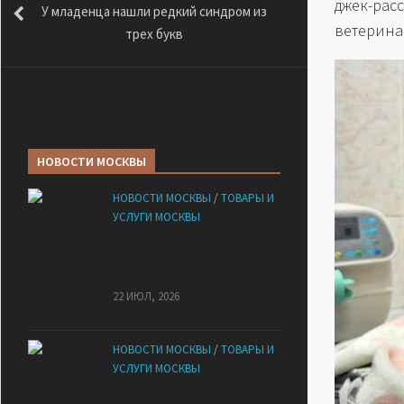
джек-ра
У младенца нашли редкий синдром из
ветерина
трех букв
НОВОСТИ МОСКВЫ
НОВОСТИ МОСКВЫ
/
ТОВАРЫ И
УСЛУГИ МОСКВЫ
НМУ 2026 — Как по новым
правилам разработать план
при НМУ?
22 ИЮЛ, 2026
НОВОСТИ МОСКВЫ
/
ТОВАРЫ И
УСЛУГИ МОСКВЫ
Квартиры от застройщика: