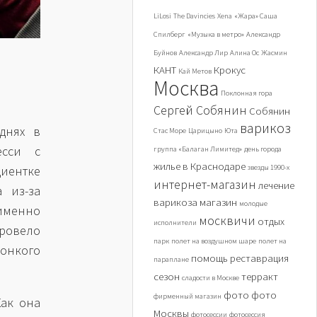
LiLosi
The Davincies
Xena
«Жара» Саша
Спилберг
«Музыка в метро»
Александр
Буйнов
Александр Лир
Алина Ос
Жасмин
КАНТ
Крокус
Кай Метов
Москва
Поклонная гора
Сергей Собянин
Собянин
варикоз
днях в
Стас Море
Царицыно
Юта
есси с
группа «Балаган Лимитед»
день города
жилье в Краснодаре
звезды 1990-х
иентке
интернет-магазин
лечение
 из-за
варикоза
магазин
молодые
именно
москвичи
отдых
исполнители
ровело
парк
полет на воздушном шаре
полет на
тонкого
помощь
реставрация
параплане
сезон
терракт
сладости в Москве
фото
фото
фирменный магазин
ак она
Москвы
фотосессии
фотосессия