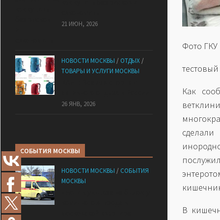
как купить без рисков и
сэкономить
21 ИЮН, 2026
Фото ГКУ
НОВОСТИ МОСКВЫ
/
ОТДЫХ
/
тестовый
ТОВАРЫ И УСЛУГИ МОСКВЫ
КАНТ: Всё для спорта и
Как соо
активного отдыха в России
ветклин
26 ЯНВ, 2026
многокр
сделали
инородн
СОБЫТИЯ МОСКВЫ
послужи
НОВОСТИ МОСКВЫ
/
СОБЫТИЯ
энтерото
МОСКВЫ
кишечник
«Ноги в унитазе не было»: у
комичного эпизода в
В кишечн
московской квартире