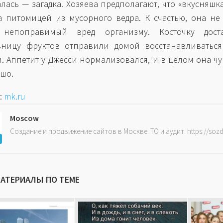
алась — загадка. Хозяева предполагают, что «вкусняшк
 питомицей из мусорного ведра. К счастью, она не
 непоправимый вред организму. Косточку дост
ьницу фруктов отправили домой восстанавливаться
. Аппетит у Джесси нормализовался, и в целом она чу
ошо.
:
mk.ru
Moscow
Создание и продвижение сайтов в Москве. ТО и аудит. https://soz
МАТЕРИАЛЫ ПО ТЕМЕ