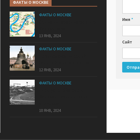
ФАКТЫ О МОСКВЕ
ФАКТЫ О МОСКВЕ
Имя
*
Самые интересные факты о
Москва-реке
13 ЯНВ, 2024
Сайт
ФАКТЫ О МОСКВЕ
Царь-колокол — самый
большой колокол в мире
12 ЯНВ, 2024
ФАКТЫ О МОСКВЕ
17 августа 1928 года в
Москве открыли стадион
«Динамо»
10 ЯНВ, 2024