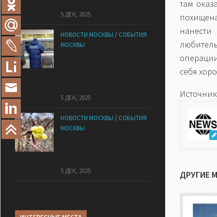
там оказ
оказался печальный финал
5 ДЕК, 2025
похищена
нанести
НОВОСТИ МОСКВЫ
/
СОБЫТИЯ
любител
МОСКВЫ
Сотрудники
операции
«Мосбезопасности»
себя хор
помогают бороться с
обманом москвичей
Источник
5 ДЕК, 2025
НОВОСТИ МОСКВЫ
/
СОБЫТИЯ
МОСКВЫ
В «Лосином Острове»
внезапно зацвела
жимолость
5 ДЕК, 2025
ДРУГИЕ 