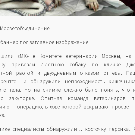
 Мосветобъединение
 баннер под заглавное изображение
бщили «МК» в Комитете ветеринарии Москвы, на 
ику привезли 7-летнюю собаку по кличке Дж
атной рвотой и двухдневным отказом от еды. Пац
 рентген и обнаружили непроходимость кишечника
ого тела. Но на снимке сложно было понять, что 
ло закупорке. Опытная команда ветеринаров п
мию — операцию, в ходе которой вскрывают просвет 
а.
ике специалисты обнаружили… косточку персика. К