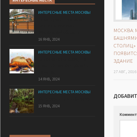
ИНТЕРЕСНЫЕ МЕСТА
ИНТЕРЕСНЫЕ МЕСТА МОСКВЫ
Дома-музеи писателей и
поэтов в Москве и
МОСКВА: 
Московской области
БАШНЯМИ
16 ЯНВ, 2024
СТОЛИЦ»
ИНТЕРЕСНЫЕ МЕСТА МОСКВЫ
ПОЯВИТС
13 московских кафе, где
ЗДАНИЕ
средний чек 500 рублей и
27 АВГ, 2016
меньше!
14 ЯНВ, 2024
ИНТЕРЕСНЫЕ МЕСТА МОСКВЫ
ДОБАВИТ
Куда сходить в Бибирево
15 ЯНВ, 2024
Коммент