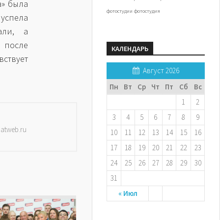
а» была
фотостудии
фотостудия
 успела
али, а
 после
КАЛЕНДАРЬ
вствует
Август 2026
Пн
Вт
Ср
Чт
Пт
Сб
Вс
1
2
3
4
5
6
7
8
9
datweb.ru
10
11
12
13
14
15
16
17
18
19
20
21
22
23
24
25
26
27
28
29
30
31
« Июл