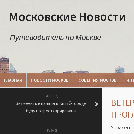
Московские Новости
Путеводитель по Москве
ГЛАВНАЯ
НОВОСТИ МОСКВЫ
СОБЫТИЯ МОСКВЫ
ИН
ВПЕРЕД
ВЕТЕ
Знаменитые палаты в Китай-городе
будут отреставрированы
ПРОГ
Украденн
НАЗАД